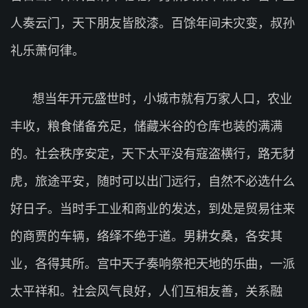
人奏云门，天下朋友皆胶漆。百馀年间未灾变，叔孙
礼乐萧何律。
想当年开元盛世时，小城市就有万家人口，农业
丰收，粮食储备充足，储藏米谷的仓库也装的满满
的。社会秩序安定，天下太平没有寇盗横行，路无豺
虎，旅途平安，随时可以出门远行，自然不必选什么
好日子。当时手工业和商业的发达，到处是贸易往来
的商贾的车辆，络绎不绝于道。男耕女桑，各安其
业，各得其所。宫中天子奏响祭祀天地的乐曲，一派
太平祥和。社会风气良好，人们互相友善，关系融