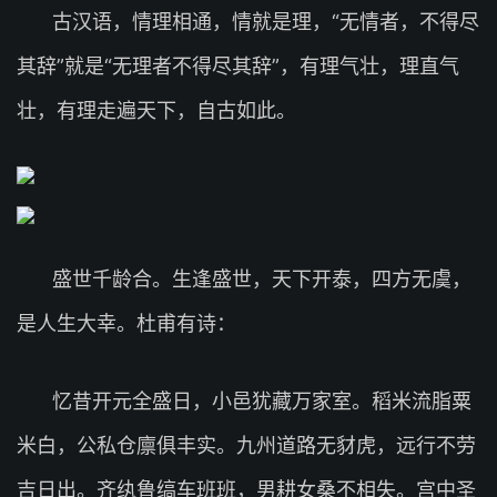
古汉语，情理相通，情就是理，“无情者，不得尽
其辞”就是“无理者不得尽其辞”，有理气壮，理直气
壮，有理走遍天下，自古如此。
盛世千龄合。生逢盛世，天下开泰，四方无虞，
是人生大幸。杜甫有诗：
忆昔开元全盛日，小邑犹藏万家室。稻米流脂粟
米白，公私仓廪俱丰实。九州道路无豺虎，远行不劳
吉日出。齐纨鲁缟车班班，男耕女桑不相失。宫中圣