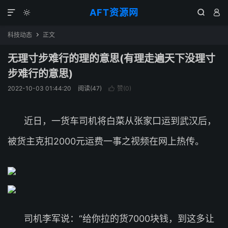
AFT资源网




科技动态
正文

无理寸步难行的理的意思(有理走遍天下没理寸
步难行的意思)
2022-10-03 01:44:20
阅读(
47
)
赞(
0
)

近日，一货车司机将白菜从张家口运到武汉后，
被货主克扣2000元运费一事之视频在网上热传。
司机李军说：“给你拉的货7000块钱，到这多让