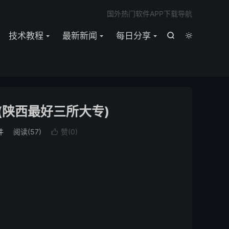

国外热门软件APP下载导航
技术教程
最新新闻
每日分享


(陕西最好三所大专)
件
阅读(
57
)
赞(
0
)
