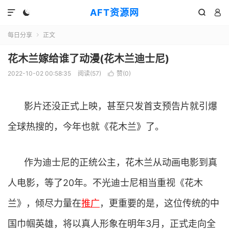
AFT资源网




每日分享
正文

花木兰嫁给谁了动漫(花木兰迪士尼)
2022-10-02 00:58:35
阅读(
57
)
赞(
0
)

影片还没正式上映，甚至只发首支预告片就引爆
全球热搜的，今年也就《花木兰》了。
作为迪士尼的正统公主，花木兰从动画电影到真
人电影，等了20年。不光迪士尼相当重视《花木
兰》，倾尽力量在
推广
，更重要的是，这位传统的中
国巾帼英雄，将以真人形象在明年3月，正式走向全