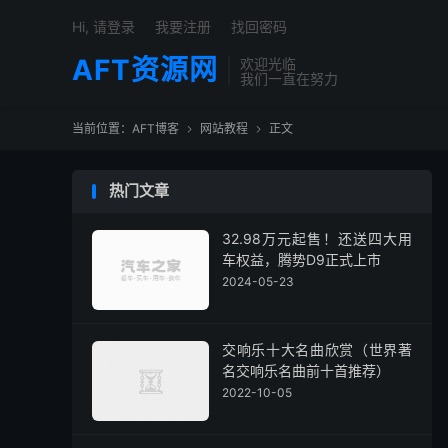
Hi, 请登录
我要注册
找回密码
AFT资源网
欢迎光临
我们一直在努力
当前位置：
AFT博客
网站教程
正文


热门文章
32.98万元起售！还送四大用
车权益，腾势D9正式上市
2024-05-23
交响乐十大名曲欣赏（世界著
名交响乐名曲前十首推荐）
2022-10-05