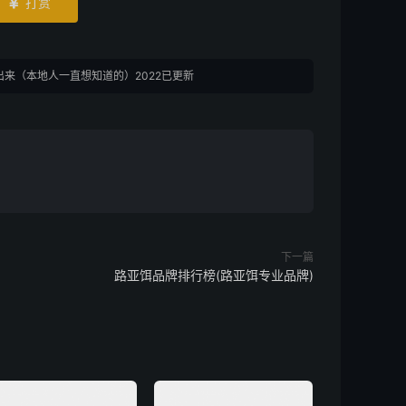
打赏

来（本地人一直想知道的）2022已更新
下一篇
路亚饵品牌排行榜(路亚饵专业品牌)