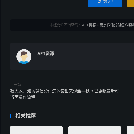
赞(
0
)

未经允许不得转载：
AFT博客
»
南京微信分付怎么套出
AFT资源
上一篇
教大家：潍坊微信分付怎么套出来现金—秋季已更新最新可
当面操作流程
相关推荐