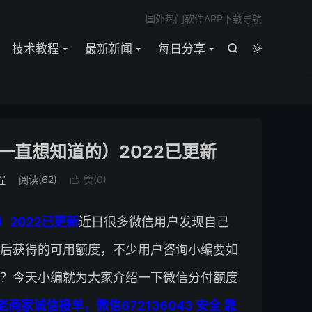

国外热门软件APP下载导航
技术教程
最新新闻
每日分享


一直想知道的）2022已更新
程
阅读(
62
)
赞(
0
)

2022已更新
近日很多微信用户发现自己
后获得的可用额度，不少用户咨询小编要如
？今天小编就为大家介绍一下微信分付额度
商家诚信接单，微信672136043 安全 靠