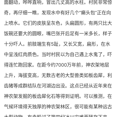
面翻动，哗哗直响，冒出几丈高的水柱。村民非常惊
奇，再仔细一瞧，发现水中有好几个“癞头包”正在向
上喷水。它们的皮肤呈灰色，头扁圆形，有两只比大
饭碗还要大的圆眼，嘴巴张开后足有一米多长，样子
十分吓人。前肢端生有5趾，又长又宽，扁形，在水
中呈浅红肉质色。当时村民以为自己遇上水鬼了，吓
得连忙跑回家。在距今约7000万年前，神农架地层
上升，海拔变高，无数古老的大型兽类如板齿犀，利
齿猪等成群结队在河湖边出没。这点已经从近年来在
神农架发掘的板齿犀化石等得到证明。可以推测，在
气候环境得天独厚的神农架林区，很可能有某种远古