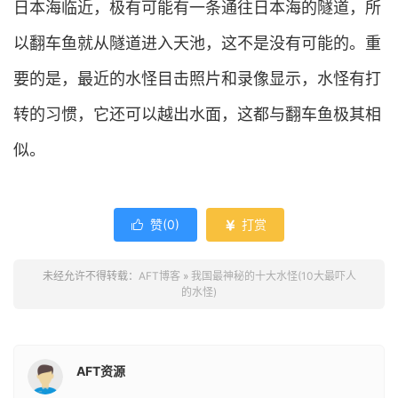
日本海临近，极有可能有一条通往日本海的隧道，所
以翻车鱼就从隧道进入天池，这不是没有可能的。重
要的是，最近的水怪目击照片和录像显示，水怪有打
转的习惯，它还可以越出水面，这都与翻车鱼极其相
似。
赞(
0
)
打赏


未经允许不得转载：
AFT博客
»
我国最神秘的十大水怪(10大最吓人
的水怪)
AFT资源