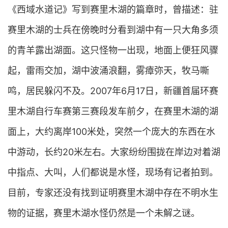
《西域水道记》写到赛里木湖的篇章时，曾描述：驻
赛里木湖的士兵在傍晚时分看到湖中有一只大角多须
的青羊露出湖面。这只怪物一出现，地面上便狂风骤
起，雷雨交加，湖中波涌浪翻，雾瘴弥天，牧马嘶
鸣，居民躲闪不及。2007年6月17日，新疆首届环赛
里木湖自行车赛第三赛段发车前夕，在赛里木湖的湖
面上，大约离岸100米处，突然一个庞大的东西在水
中游动，长约20米左右。大家纷纷围拢在岸边对着湖
中指点、大叫，人们都说是水怪，现场有记者拍到。
目前，专家还没有找到证明赛里木湖中存在不明水生
物的证据，赛里木湖水怪仍然是一个未解之谜。