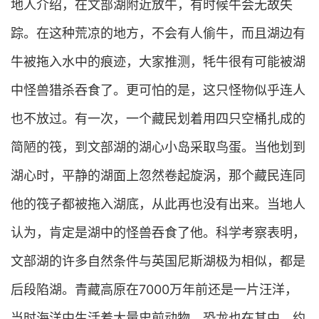
地人介绍，在文部湖附近放牛，有时候牛会无故失
踪。在这种荒凉的地方，不会有人偷牛，而且湖边有
牛被拖入水中的痕迹，大家推测，牦牛很有可能被湖
中怪兽猎杀吞食了。更可怕的是，这只怪物似乎连人
也不放过。有一次，一个藏民划着用四只空桶扎成的
简陋的筏，到文部湖的湖心小岛采取鸟蛋。当他划到
湖心时，平静的湖面上忽然卷起旋涡，那个藏民连同
他的筏子都被拖入湖底，从此再也没有出来。当地人
认为，肯定是湖中的怪兽吞食了他。科学考察表明，
文部湖的许多自然条件与英国尼斯湖极为相似，都是
后段陷湖。青藏高原在7000万年前还是一片汪洋，
当时海洋中生活着大量史前动物，恐龙也在其中。约