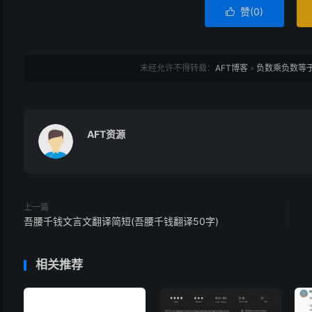
赞(
0
)

未经允许不得转载：
AFT博客
»
负数乘负数等于
AFT资源
上一篇
吾腰千钱文言文翻译简短(吾腰千钱翻译50字)
相关推荐