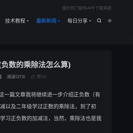

国外热门软件APP下载导航
技术教程
最新新闻
每日分享


(负数的乘除法怎么算)
闻
阅读(
213
)
赞(
0
)

这一篇文章我将继续进一步介绍正负数（有
减以及二年级学过正数的乘除法，到了初
学习正负数的加减法，当然，乘除法也是我