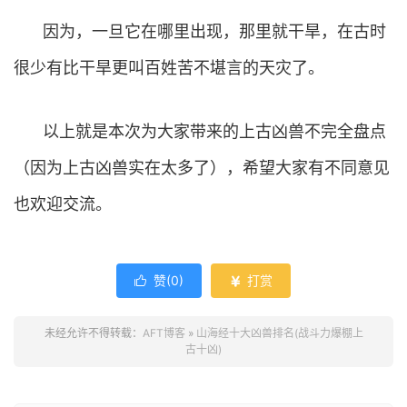
因为，一旦它在哪里出现，那里就干旱，在古时
很少有比干旱更叫百姓苦不堪言的天灾了。
以上就是本次为大家带来的上古凶兽不完全盘点
（因为上古凶兽实在太多了），希望大家有不同意见
也欢迎交流。
赞(
0
)
打赏


未经允许不得转载：
AFT博客
»
山海经十大凶兽排名(战斗力爆棚上
古十凶)