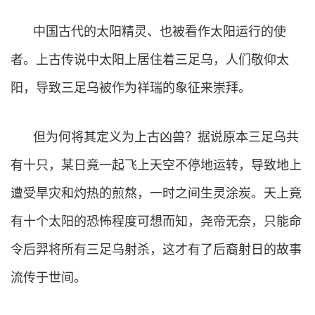
中国古代的太阳精灵、也被看作太阳运行的使
者。上古传说中太阳上居住着三足乌，人们敬仰太
阳，导致三足乌被作为祥瑞的象征来崇拜。
但为何将其定义为上古凶兽？据说原本三足乌共
有十只，某日竟一起飞上天空不停地运转，导致地上
遭受旱灾和灼热的煎熬，一时之间生灵涂炭。天上竟
有十个太阳的恐怖程度可想而知，尧帝无奈，只能命
令后羿将所有三足乌射杀，这才有了后裔射日的故事
流传于世间。