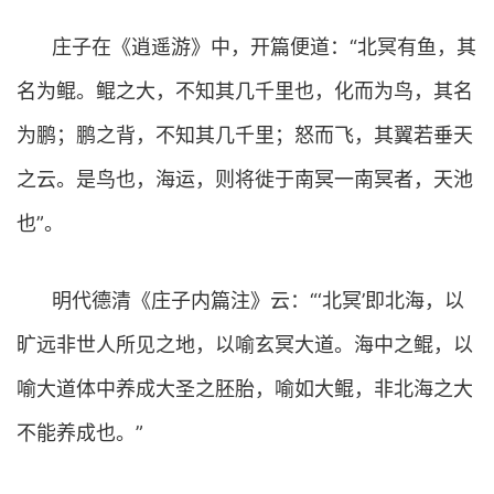
庄子在《逍遥游》中，开篇便道：“北冥有鱼，其
名为鲲。鲲之大，不知其几千里也，化而为鸟，其名
为鹏；鹏之背，不知其几千里；怒而飞，其翼若垂天
之云。是鸟也，海运，则将徙于南冥一南冥者，天池
也”。
明代德清《庄子内篇注》云：“‘北冥’即北海，以
旷远非世人所见之地，以喻玄冥大道。海中之鲲，以
喻大道体中养成大圣之胚胎，喻如大鲲，非北海之大
不能养成也。”