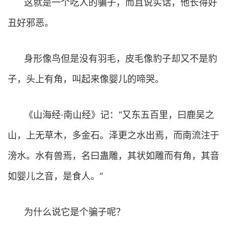
这就是一个吃人的骗子，而且说实话，他长得好
丑好邪恶。
身形像鸟但是没有羽毛，皮毛像豹子却又不是豹
子，头上有角，叫起来像婴儿的啼哭。
《山海经·南山经》记：“又东五百里，曰鹿吴之
山，上无草木，多金石。泽更之水出焉，而南流注于
滂水。水有兽焉，名曰蛊雕，其状如雕而有角，其音
如婴儿之音，是食人。”
为什么说它是个骗子呢？