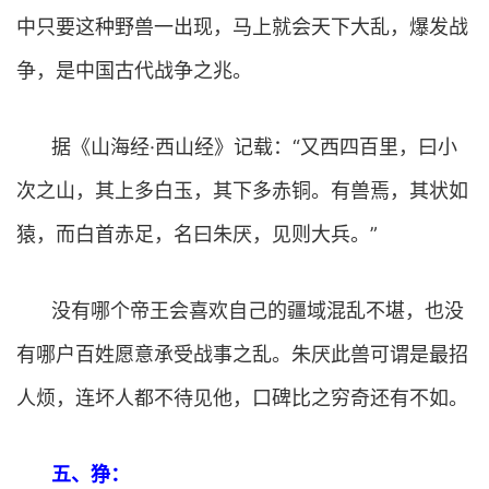
中只要这种野兽一出现，马上就会天下大乱，爆发战
争，是中国古代战争之兆。
据《山海经·西山经》记载：“又西四百里，曰小
次之山，其上多白玉，其下多赤铜。有兽焉，其状如
猿，而白首赤足，名曰朱厌，见则大兵。”
没有哪个帝王会喜欢自己的疆域混乱不堪，也没
有哪户百姓愿意承受战事之乱。朱厌此兽可谓是最招
人烦，连坏人都不待见他，口碑比之穷奇还有不如。
五、狰：