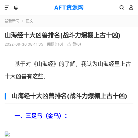
AFT资源网




最新新闻
正文

山海经十大凶兽排名(战斗力爆棚上古十凶)
2022-09-30 08:41:35
阅读(
110
)
赞(
0
)

基于对《山海经》的了解，我认为山海经里上古
十大凶兽有这些。
山海经十大凶兽排名(战斗力爆棚上古十凶)
一、三足乌（金乌）：