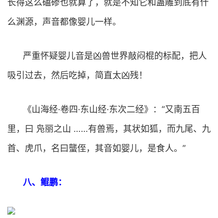
长得这么磕碜也就算了，就是不知它和蛊雕到底有什
么渊源，声音都像婴儿一样。
严重怀疑婴儿音是凶兽世界敲闷棍的标配，把人
吸引过去，然后吃掉，简直太凶残！
《山海经·卷四·东山经·东次二经》：“又南五百
里，曰 凫丽之山 ……有兽焉，其状如狐，而九尾、九
首、虎爪，名曰蠪侄，其音如婴儿，是食人。”
八、鲲鹏：