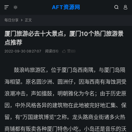
AFT资源网




每日分享
正文

厦门旅游必去十大景点，厦门10个热门旅游景
点推荐
2022-09-30 08:27:07
阅读(
51
)
赞(
0
)

鼓浪屿旅游区，位于厦门岛西南隅，与厦门岛隔
海相望。原名圆沙洲、圆洲仔，因海西南有海蚀洞受
浪潮冲击，声如擂鼓，明朝雅化为今名；由于历史原
因，中外风格各异的建筑物在此地被完好地汇集、保
留，有“万国建筑博览”之称。龙头路商业街诸多火热
商铺都有贩卖各种厦门特色小吃，小岛还是音乐的沃