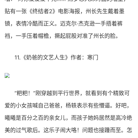
贴有一张《终结者2》电影海报，州长先生戴着墨
镜，表情冷酷而正义。迈克尔·杰克逊一手捂着裤
裆，一手压着帽檐，撅起屁股对准了州长的脸。
11.《奶爸的文艺人生》作者：寒门
“粑粑！”刚穿越到平行世界，就看到有个精致可
爱的小女孩喊自己爸爸，杨轶表示有些懵逼。好吧，
曦曦是百分之百的亲女儿，而孩子她妈居然是高冷绝
美的过气歌后。这乐子闹大咯！问题也接踵而至。怎