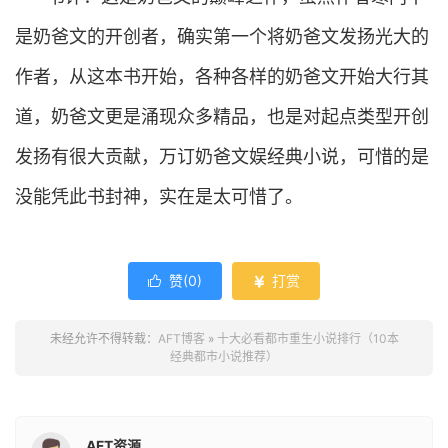
是奶爸文的开创者，确实第一个将奶爸文发扬光大的
作者，从这本书开始，各种各样的奶爸文开始大行其
道，奶爸文更是涌现众多精品，也是对起点类型开创
发扬有很大贡献，万订奶爸文娱经典小说，可惜的是
没能凭此书封神，实在是太可惜了。
赞(
0
)
打赏


未经允许不得转载：
AFT博客
»
十大必看都市重生小说排行（10本
经典都市小说推荐）
AFT资源