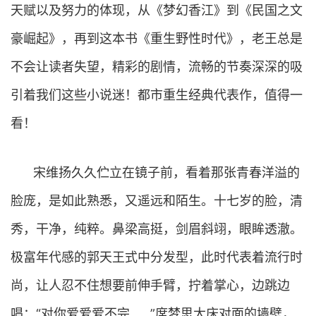
天赋以及努力的体现，从《梦幻香江》到《民国之文
豪崛起》，再到这本书《重生野性时代》，老王总是
不会让读者失望，精彩的剧情，流畅的节奏深深的吸
引着我们这些小说迷！都市重生经典代表作，值得一
看！
宋维扬久久伫立在镜子前，看着那张青春洋溢的
脸庞，是如此熟悉，又遥远和陌生。十七岁的脸，清
秀，干净，纯粹。鼻梁高挺，剑眉斜翊，眼眸透澈。
极富年代感的郭天王式中分发型，此时代表着流行时
尚，让人忍不住想要前伸手臂，拧着掌心，边跳边
唱：“对你爱爱爱不完……”席梦思大床对面的墙壁，