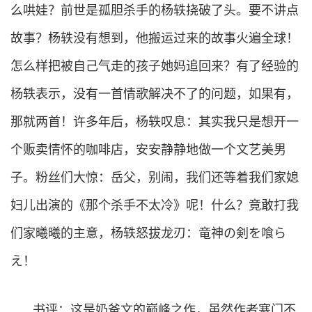
么哄娃？前世是孤胆杀手的杨轶挠破了头。要不讲点
故事？杨轶没有想到，他搬运过来的故事火遍全球！
怎么样把被自己气走的孩子她妈追回来？有了经验的
杨轶表示，没有一首情歌解决不了的问题，如果有，
那就两首！许多年后，杨轶叹息：其实我只是想开一
个贩卖情怀的咖啡店，安安静静地做一个文艺美男
子。粉丝们大惊：岳父，别闹，我们还等着我们家媳
妇儿出演的《那个杀手不太冷》呢！什么？竟敢打我
们家曦曦的主意，杨轶怒拔龙刃：竜神の剣を喰ら
え！
书评：这是奶爸文的巅峰之作，虽然作者寒门不