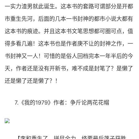
一实力渣男就此诞生。这本书的套路可谓部分是开都
市重生先河，后面的几本一书封神的都市小说大都有
这本书的痕迹。并且这本书文笔思想都可圈可点，值
得多看几遍！这本书也是作者庚不让的封神之作，一
书封神又一人！可惜的是俗人回档完本一年半后的今
天，作者还是没有开新书，难不成是封笔了？是懒了
还是懒了还是懒了？！
7.《我的1979》作者：争斤论两花花帽
【李和重生了，拼尽全力，终要最后落子获胜，