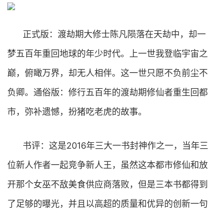
正式版：渡劫期大修士陈凡陨落在天劫中，却一
梦五百年重回地球的年少时代。上一世我登临宇宙之
巅，俯瞰万界，却无人相伴。这一世只愿不负前尘不
负卿。通俗版：修行五百年的渡劫期修仙者重生回都
市，弥补遗憾，扮猪吃老虎的故事。
书评：这是2016年三大一书封神作之一，当年三
位新人作者一起竞争新人王，虽然这本都市修仙和放
开那个女巫不敌美食供应商落败，但是三本书都得到
了足够的曝光，并且以高超的质量和优异的创新一句