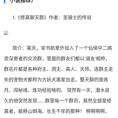
小说推荐）
1.《修真聊天群》作者：圣骑士的传说
简介：某天，宋书航意外加入了一个仙侠中二病
资深患者的交流群，里面的群友们都以‘道友’相称，
群名片都是各种府主、洞主、真人、天师。连群主走
失的宠物犬都称为大妖犬离家出走。整天聊的是炼
丹、闯秘境、炼功经验啥的。 突然有一天，潜水良
久的他突然发现……群里每一个群员，竟然全部是修
真者，能移山倒海、长生千年的那种！ 啊啊啊啊，