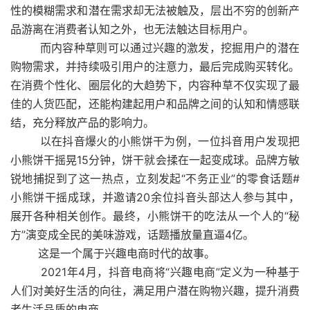
性的模糊需求和潜在需求却无法被触及，层出不穷的创新产
品游离在消费者认知之外，也无法触达目标用户。
而内容种草则可以通过兴趣的激发，挖掘用户的潜在
购物需求，并持续吸引用户的注意力，最后完成购买转化。
在消费个性化、圈层化的大趋势下，内容种草不仅实现了最
佳的人货匹配，还能构建起用户和品牌之间的认知和情感联
结，充分释放产品的影响力。
以在抖音爆火的小熊饼干为例，一位抖音用户发现把
小熊饼干摇晃15分钟，饼干就会揉在一起变成球。品牌方敏
锐地捕捉到了这一热点，立刻发起“不务正业”的零食话题#
小熊饼干摇成球，并邀请20余位抖音头部达人参与其中，
展开各种相关创作。最终，小熊饼干的吃法从一个人的“秘
方”演变成全民的美味游戏，话题播放量直逼4亿。
这是一个属于兴趣电商时代的故事。
2021年4月，抖音电商将“兴趣电商”定义为一种基于
人们对美好生活的向往，满足用户潜在购物兴趣，提升消费
者生活品质的电商。