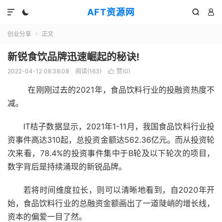
AFT资源网




创业分享
正文

新锐食饮品牌迅速崛起的秘诀!
2022-04-12 08:38:08
阅读(
163
)
赞(
0
)

在刚刚过去的2021年，食品饮料行业的投融资热度不
减。
IT桔子数据显示，2021年1-11月，我国食品饮料行业投
资事件高达310起，总投资金额达562.36亿元。而从投资轮
次来看，78.4%的投资事件集中于B轮及以下轮次的项目，
数字背后是持续涌现的新锐品牌。
若将时间维度拉长，则可以清晰地看到，自2020年开
始，食品饮料行业的总融资金额画出了一道陡峭的增长线，
资本的偏爱一目了然。