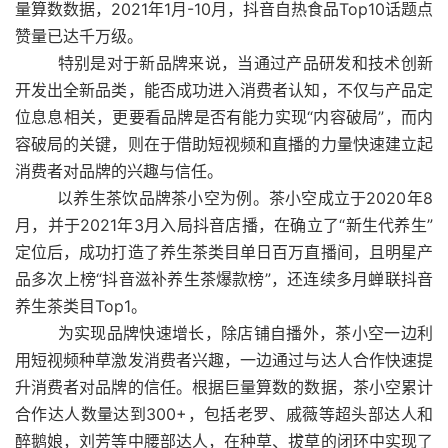
量算数数据，2021年1月-10月，抖音自热食品Top10话题点
赞量已达千万级。
特别是对于新品牌来说，当通过产品研发和技术创新
开发出全新品类，能否成功进入消费者认知，不仅与产品定
位息息相关，更要看品牌是否有能力实现“内容破局”，而内
容破局的关键，则在于借助短视频和直播的力量快速建立起
消费者对品牌的兴趣与信任。
以养生茶饮品牌茶小空为例。茶小空成立于2020年8
月，并于2021年3月入局抖音店播，在确立了“新生代养生”
定位后，成功打造了养生茶类目单日百万直播间，且明星产
品多次上榜“抖音滋补养生茶爆款榜”，还连续多月蝉联抖音
养生茶类目Top1。
为实现品牌快速增长，除店铺自播外，茶小空一边利
用短视频种草激发消费者兴趣，一边通过与达人合作快速提
升消费者对品牌的信任。根据巨量算数的数据，茶小空累计
合作达人数量达到300+，包括老罗、戚薇等超头部达人和
醉鹅娘，刘芳等中腰部达人，在种草、拔草的闭环中实现了