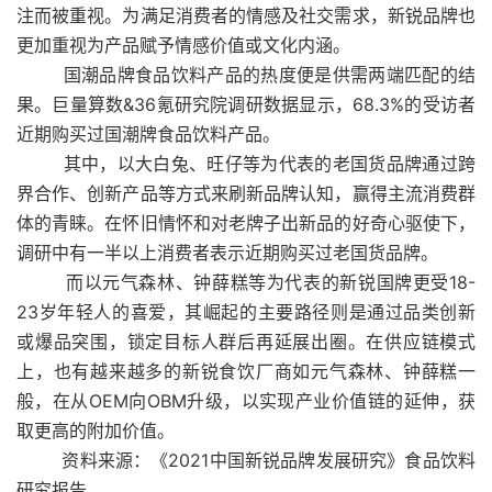
注而被重视。为满足消费者的情感及社交需求，新锐品牌也
更加重视为产品赋予情感价值或文化内涵。
国潮品牌食品饮料产品的热度便是供需两端匹配的结
果。巨量算数&36氪研究院调研数据显示，68.3%的受访者
近期购买过国潮牌食品饮料产品。
其中，以大白兔、旺仔等为代表的老国货品牌通过跨
界合作、创新产品等方式来刷新品牌认知，赢得主流消费群
体的青睐。在怀旧情怀和对老牌子出新品的好奇心驱使下，
调研中有一半以上消费者表示近期购买过老国货品牌。
而以元气森林、钟薛糕等为代表的新锐国牌更受18-
23岁年轻人的喜爱，其崛起的主要路径则是通过品类创新
或爆品突围，锁定目标人群后再延展出圈。在供应链模式
上，也有越来越多的新锐食饮厂商如元气森林、钟薛糕一
般，在从OEM向OBM升级，以实现产业价值链的延伸，获
取更高的附加价值。
资料来源：《2021中国新锐品牌发展研究》食品饮料
研究报告