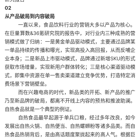
0
2
从产品破局到内容破局
一直以来，食品饮料行业的营销大多以产品为核心。
在巨量算数&36氪研究院的报告中，对行业内三种成熟的营
销模式做了归纳：一是黄金单品驱动模式，主要通过品牌某
一单品持续的传播和曝光，实现高投入高回报，从而反哺企
业本身；二是新品上市驱动模式，品牌通过新增SKU的形式
获取市场增量，实现新用户群体转化；三是核心渠道驱动模
式，即集中资源在单一售卖渠道建立竞争优势，打造特定消
费场景下营销壁垒。
而在兴趣电商的时代，新品类的开拓、新产品的推广
乃至新品牌的破局，都离不开线上内容的预热和推波助澜。
自热食品就是一个典型的例证。
自热食品最早起源于单兵口粮，经过多年改良，如今
发展出自热火锅、自热便当、自热螺蛳粉等诸多品类。而自
热食品热销背后，是由高话题度聚拢起来的高人气。根据巨