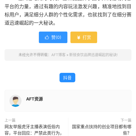
平台的力量，通过有趣的内容玩法激发兴趣，精准地找到目
标用户，满足细分人群的个性化需求，也就找到了在细分赛
道迅速崛起的一大秘诀。
赞(
0
)
打赏


未经允许不得转载：
AFT博客
»
新锐食饮品牌迅速崛起的秘诀!
抖音
AFT资源
上一篇
下一篇
网友举报虎牙主播表演低俗内
国家重点扶持的创业项目都有哪
容，平台回应：严禁此类行为，
些？