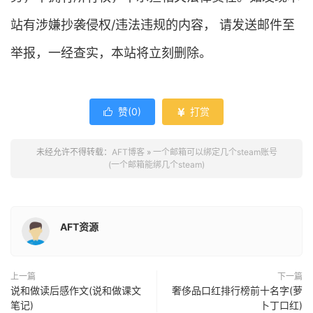
站有涉嫌抄袭侵权/违法违规的内容， 请发送邮件至
举报，一经查实，本站将立刻删除。
赞(
0
)
打赏


未经允许不得转载：
AFT博客
»
一个邮箱可以绑定几个steam账号
(一个邮箱能绑几个steam)
AFT资源
上一篇
下一篇
说和做读后感作文(说和做课文
奢侈品口红排行榜前十名字(萝
笔记)
卜丁口红)