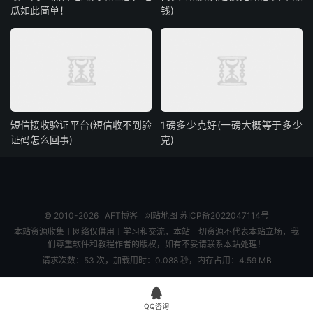
瓜如此简单！
钱)
短信接收验证平台(短信收不到验
1磅多少克好(一磅大概等于多少
证码怎么回事)
克)
© 2010-2026
AFT博客
网站地图
苏ICP备2022047114号
本站资源收集于网络仅供用于学习和交流，本站一切资源不代表本站立场，我
们尊重软件和教程作者的版权，如有不妥请联系本站处理！
请求次数：53 次，加载用时：0.088 秒，内存占用：4.59 MB

QQ咨询