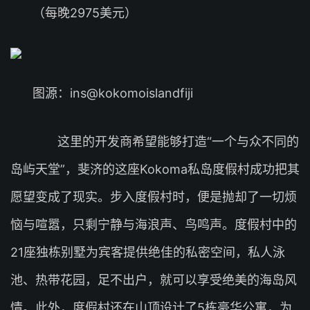
（每晚2975美元）
图源：ins@kokomoislandfiji
这里的开发商希望能够打造“一个与众不同的
岛屿天堂”，斐济的这座Kokoma私岛度假村成功把其
愿望变成了现实。步入度假村时，便是抛却了一切烦
恼与喧嚣，只剩宁静与海浪声、鸟鸣声。度假村中的
21座独栋别墅为宾客提供绝佳的私密空间，私人泳
池、热带花园，足不出户，就可以享受绝美的海岛风
情。此外，度假村还在山顶设计了5栋豪华公寓，为