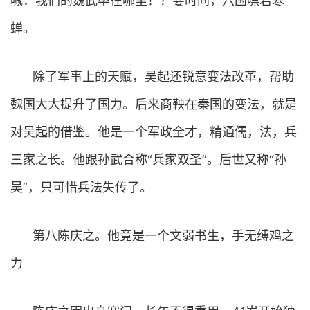
喊：我们的魏武卒在哪里！？霎时间，六国噤若寒
蝉。
除了军事上的天赋，吴起还锐意变法改革，帮助
魏国大大提升了国力。后来商鞅在秦国的变法，就是
对吴起的借鉴。他是一个军政全才，精通儒，法，兵
三家之长。他跟孙武合称“兵家双圣”。后世又称“孙
吴”，只可惜兵法失传了。
第八陈庆之。他竟是一个文弱书生，手无缚鸡之
力