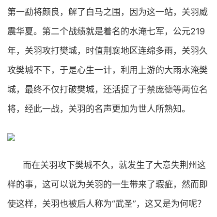
第一勐将颜良，解了白马之围，因为这一站，关羽威
震华夏。第二个战绩就是着名的水淹七军，公元219
年，关羽攻打樊城，时值荆襄地区连绵多雨，关羽久
攻樊城不下，于是心生一计，利用上游的大雨水淹樊
城，最终不仅打破樊城，还活捉了于禁庞德等两位名
将，经此一战，关羽的名声更加为世人所熟知。
而在关羽攻下樊城不久，就发生了大意失荆州这
样的事，这可以说为关羽的一生带来了瑕疵，然而即
使这样，关羽也被后人称为“武圣”，这又是为何呢？