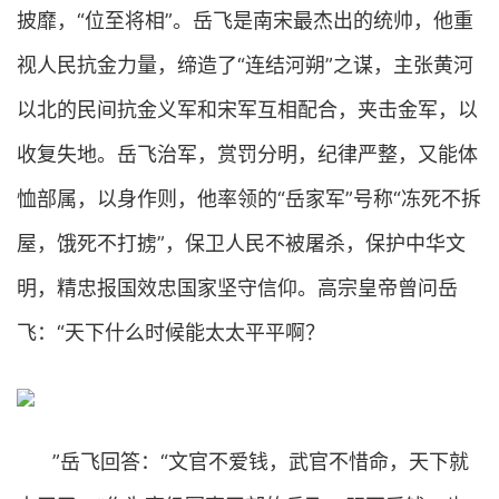
披靡，“位至将相”。岳飞是南宋最杰出的统帅，他重
视人民抗金力量，缔造了“连结河朔”之谋，主张黄河
以北的民间抗金义军和宋军互相配合，夹击金军，以
收复失地。岳飞治军，赏罚分明，纪律严整，又能体
恤部属，以身作则，他率领的“岳家军”号称“冻死不拆
屋，饿死不打掳”，保卫人民不被屠杀，保护中华文
明，精忠报国效忠国家坚守信仰。高宗皇帝曾问岳
飞：“天下什么时候能太太平平啊？
”岳飞回答：“文官不爱钱，武官不惜命，天下就