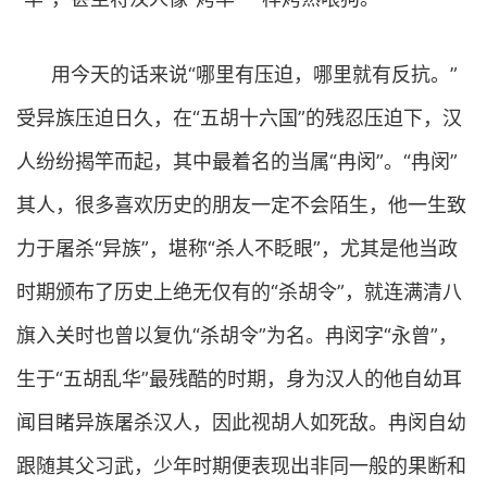
用今天的话来说“哪里有压迫，哪里就有反抗。”
受异族压迫日久，在“五胡十六国”的残忍压迫下，汉
人纷纷揭竿而起，其中最着名的当属“冉闵”。“冉闵”
其人，很多喜欢历史的朋友一定不会陌生，他一生致
力于屠杀“异族”，堪称“杀人不眨眼”，尤其是他当政
时期颁布了历史上绝无仅有的“杀胡令”，就连满清八
旗入关时也曾以复仇“杀胡令”为名。冉闵字“永曾”，
生于“五胡乱华”最残酷的时期，身为汉人的他自幼耳
闻目睹异族屠杀汉人，因此视胡人如死敌。冉闵自幼
跟随其父习武，少年时期便表现出非同一般的果断和