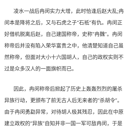
凌水一战后冉闵实力大增，此时恰逢后赵大乱;冉
闵本是降将之后，又与石虎之子“石祗”有仇。冉闵正
好借机脱离后赵，自己建国称帝，史称“冉魏”。冉闵
称帝后并没有陷入荣华富贵之中，他清楚知道自己虽
然称帝，但面对大小十六国胡人，自己的政权实则不
过是众多汉人的一面旗帜而已。
因此，冉闵称帝后掀起了历史上轰轰烈烈的屠杀
异族行动，更颁布了前无古人后无来者的“杀胡令”。
由于冉闵勇勐异常，对待胡人极其残忍，因此在中原
建立政权的“异族”自知并非一国一军可敌冉闵，于是