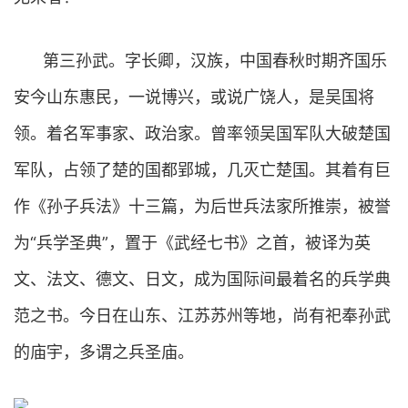
第三孙武。字长卿，汉族，中国春秋时期齐国乐
安今山东惠民，一说博兴，或说广饶人，是吴国将
领。着名军事家、政治家。曾率领吴国军队大破楚国
军队，占领了楚的国都郢城，几灭亡楚国。其着有巨
作《孙子兵法》十三篇，为后世兵法家所推崇，被誉
为“兵学圣典”，置于《武经七书》之首，被译为英
文、法文、德文、日文，成为国际间最着名的兵学典
范之书。今日在山东、江苏苏州等地，尚有祀奉孙武
的庙宇，多谓之兵圣庙。