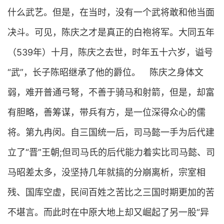
什么武艺。但是，在当时，没有一个武将敢和他当面
决斗。可见，陈庆之才是真正的白袍将军。大同五年
（539年）十月，陈庆之去世，时年五十六岁，谥号
“武”，长子陈昭继承了他的爵位。 陈庆之身体文
弱，难开普通弓弩，不善于骑马和射箭，但是，却富
有胆略，善筹谋，带兵有方，是一位深得众心的儒
将。第九冉闵。自三国统一后，司马懿一手为后代建
立了“晋”王朝;但司马氏的后代能力着实比司马懿、司
马昭差太多，没坚持几年就搞的分崩离析，宗室相
残、国库空虚，民间百姓之苦比之三国时期更加的苦
不堪言。而此时在中原大地上却又崛起了另一股“异