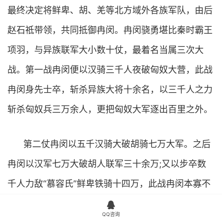
最终决定将鲜卑、胡、羌等北方域外各族军队，由后
赵石祗带领，共同抵御冉闵。冉闵骁勇堪比秦时霸王
项羽，与异族联军大小数十仗，最着名当属三次大
战。第一战冉闵便以汉骑三千人夜破匈奴大营，此战
冉闵身先士卒，斩杀异族大将十余名，以三千人之力
斩杀匈奴兵三万余人，更把匈奴大军逐出百里之外。
第二仗冉闵以五千汉骑大破胡骑七万大军。之后
冉闵以汉军七万大破胡人联军三十余万;又以步卒数
千人力敌“慕容氏”鲜卑铁骑十四万，此战冉闵本寡不
敌众，结果却是不退反进，十战十捷。 冉闵帐下军

QQ咨询