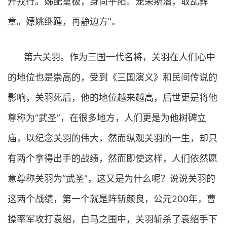
升戎行。姊配皇极，身尚平阳。宠荣斯潜，取乱彝
章。嫖姚继踵，再静边方”。
第六关羽。作为三国一代名将，关羽在人们心中
的地位也是崇高的，受到《三国演义》和民间传说的
影响，关羽死后，他的地位越来越高，后世更是将他
尊称为“武圣”，在很多地方，人们更是为他树碑立
庙，以纪念关羽的伟大，然而纵观关羽的一生，却只
有两个拿得出手的战绩，然而即使这样，人们依然愿
意尊称关羽为“武圣”，这又是为什么呢？说说关羽的
这两个战绩，第一个就是阵斩颜良，公元200年，曹
操率军攻打袁绍，白马之围中，关羽斩杀了袁绍手下