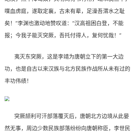
喋血虏庭，遂取定襄，古未有辈，足澡吾渭水之耻
矣！”李渊也激动地赞叹道：“汉高祖困白登，不能
报；今我子能灭突厥，吾托付得人，复何忧哉！”
夷灭东突厥，这是李靖为唐朝立下的第一大边
功，也是自古以来汉族与北方民族作战所从未有过的
丰功伟绩！
突厥颉利可汗部落覆灭后，唐朝北方边境从此晏
然无事，周边少数民族部落纷纷向唐朝称臣，李世民