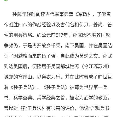
孙武年轻时阅读古代军事典籍《军政》，了解黄
帝战胜四帝的作战经验以及古代名相伊尹、姜尚、管
仲的用兵策略。约公元前517年，孙武因不堪齐国攻
争频仍，于是离开故乡千乘，南下吴国，并在吴国结
识了因避难而来的伍子胥，自此成为莫逆之交。孙武
到达吴国后，便隐居于吴国都城姑苏（今江苏苏州）
城郊的穹窿山，以务农为乐，并在此时着成了旷世巨
着《孙子兵法》。《孙子兵法》被尊为世界第一兵
书、兵学圣典、兵学经典之首，被定为武学的教范。
曹操对《孙子兵法》有很高的评价，他说“吾观兵书