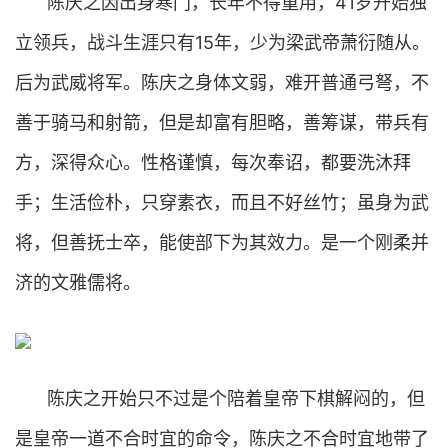
陈庆之因出身寒门，长年不得重用，41岁开始独
立领兵，战斗生涯只有15年，少为梁武帝萧衍随从。
后为武威将军。陈庆之身体文弱，难开普通弓弩，不
善于骑马和射箭，但是却富有胆略，善筹谋，带兵有
方，深得众心。性格谨慎，每次奉诏，都要洗沐拜
手；生活俭朴，只穿素衣，而且不好丝竹；虽身为武
将，但善抚士卒，能使部下为其效力。是一个刚柔并
济的文雅儒将。
陈庆之开始只不过是个陪着皇帝下棋解闷的，但
是皇帝一道不合时宜的命令，陈庆之不合时宜地带了