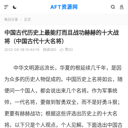
AFT资源网




每日分享
正文

中国古代历史上最能打而且战功赫赫的十大战
将（中国古代十大名将）
2022-09-28 10:44:19
阅读(
90
)
赞(
0
)

中华文明源远流长，华夏的根延续几千年，是因
为众多的历史人物促成的。中国历史上名将如云，随
便问一个国人，都会说出来几个名将。作为军事统
帅，一代名将，要做到智勇双全，而不是好勇斗狠；
更要有赫赫战功；根据这些评选出历史上的十大名
将。以下只是个人观点，个人见解。下面选出中国古