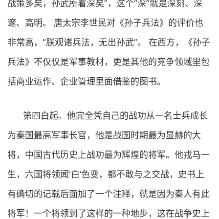
战策多矣，孙武所着深矣”，这个“深”就是深刻、深
邃、高明。 唐太宗李世民对《孙子兵法》的评价也
非常高，“朕观诸兵法，无出孙武”。 在西方，《孙子
兵法》不仅仅是军事教材，更是其他的竞争领域里包
括商业运作、企业管理里面借鉴的图书。
第四白起。他完全凭自己的战功从一名士兵成长
为秦国最高军事长官，他是战国时期最为显赫的大
将，中国古代历史上战功最为辉煌的将军。他戎马一
生，六国将领闻‘白’色变，都不敢与之交战，史书上
有确切的记载后面加了一个注释，就是因为秦人有此
将军！一个将领到了这样的一种地步，这在战争史上