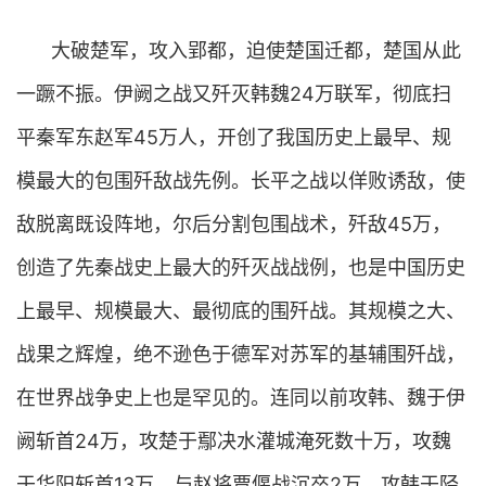
大破楚军，攻入郢都，迫使楚国迁都，楚国从此
一蹶不振。伊阙之战又歼灭韩魏24万联军，彻底扫
平秦军东赵军45万人，开创了我国历史上最早、规
模最大的包围歼敌战先例。长平之战以佯败诱敌，使
敌脱离既设阵地，尔后分割包围战术，歼敌45万，
创造了先秦战史上最大的歼灭战战例，也是中国历史
上最早、规模最大、最彻底的围歼战。其规模之大、
战果之辉煌，绝不逊色于德军对苏军的基辅围歼战，
在世界战争史上也是罕见的。连同以前攻韩、魏于伊
阙斩首24万，攻楚于鄢决水灌城淹死数十万，攻魏
于华阳斩首13万，与赵将贾偃战沉卒2万，攻韩于陉