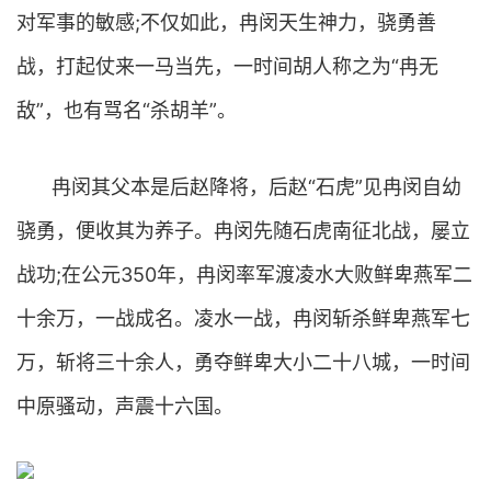
对军事的敏感;不仅如此，冉闵天生神力，骁勇善
战，打起仗来一马当先，一时间胡人称之为“冉无
敌”，也有骂名“杀胡羊”。
冉闵其父本是后赵降将，后赵“石虎”见冉闵自幼
骁勇，便收其为养子。冉闵先随石虎南征北战，屡立
战功;在公元350年，冉闵率军渡凌水大败鲜卑燕军二
十余万，一战成名。凌水一战，冉闵斩杀鲜卑燕军七
万，斩将三十余人，勇夺鲜卑大小二十八城，一时间
中原骚动，声震十六国。