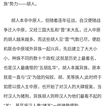
族”势力——胡人。
胡人本非中原人，但随着连年征战，自汉便随战
争迁入中原，又经三国大乱和“晋”末大乱，迁入中原
的胡人越来越多。而这些胡人见“晋”气数已尽，便趁
机联合中原域外异族一起兴兵，先后建立了大大小
小，种族不同的数十个政权;这就是历史上最着名，
也是汉人最痛恨的“五胡乱华”。胡人本属异族，原本
就是一直与“汉”为敌的匈奴、胡、羌等族人;此时终于
如愿以偿入主中原，也开始了对汉人的大肆报复。当
时汉人为猪狗，异族胡人则称汉人为他们最看不起的
“羊”，甚至将汉人像“烤羊”一样烤熟喂狗。