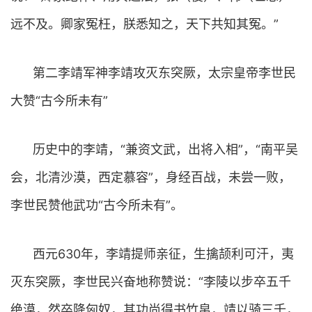
远不及。卿家冤枉，朕悉知之，天下共知其冤。”
第二李靖军神李靖攻灭东突厥，太宗皇帝李世民
大赞“古今所未有”
历史中的李靖，“兼资文武，出将入相”，“南平吴
会，北清沙漠，西定慕容”，身经百战，未尝一败，
李世民赞他武功“古今所未有”。
西元630年，李靖提师亲征，生擒颉利可汗，夷
灭东突厥，李世民兴奋地称赞说：“李陵以步卒五千
绝漠，然卒降匈奴，其功尚得书竹帛，靖以骑三千，