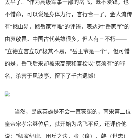
太平了。”作为高级军事干部的岳飞，既不爱钱，也
不惜命，可以说是身体力行，言行合一了。金人流传
有“撼山易，撼岳家军难”的评语，表达对“岳家军”的
由衷敬畏。中国古代英雄很多，但人有三不朽——
“立德立言立功”极其不易，“岳王爷是一个”。但可惜
的是，岳飞后来却被宋高宗和秦桧以“莫须有”的罪
名，杀害于风波亭，留下了千古遗憾！
当然，民族英雄是不会一直蒙冤的，南宋第二位
皇帝宋孝宗继位后，就开始为岳飞平反，还评价他
说：“卿家纪律、用兵之法，张（俊）、韩（世忠）