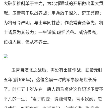
大破伊稚斜单于主力，为北部疆域的开拓做出重大贡
献。卫青善于以战养战；用兵敢于深入，奇正兼擅；
为将号令严明，与士卒同甘苦；作战常奋勇争先，将
士皆愿为其效力；一生谨慎 虚怀若谷。威信很高，
位极人臣，但从不养士。
卫青自漠北之战后，再没有出征作战。武帝元封
五年(前106年)，这位名震一时的军事家与世长辞
了。时年五十岁左右。唐人司马贞曾这样记述卫青不
平凡的一生： “君子豹变，贵贱何常。青本奴虏，忽