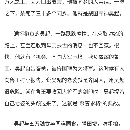
万人之上。因为口出豪言，他被同乡的人笑话。一怒
之下，杀死了三十多个同乡。他就是战国军神吴起。
满怀抱负的吴起，一路跌跌撞撞。在求取功名的
路上，甚至连收到母亲去世的消息，也不回家。很
快，他就有了机会。齐国大军压境，欺负孱弱的鲁
国。吴起自告奋勇，被鲁国拜为大将军。这时候有人
向鲁王打小报告，说吴起的老婆就是齐国人，用吴起
很危险。就在鲁王要收回大将军的剑印时，吴起提着
自己老婆的头颅过来了。这就是“杀妻求将”的典故。
吴起与五万魏武卒同寝同食，睡田埂，啃粗粮，