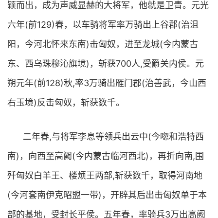
颖而出，成为声威显赫的大将军，他就是卫青。元光
六年(前129)春，以车骑将军率万骑出上谷郡(治沮
阳，今河北怀来东南)击匈奴，进至龙城(今内蒙古
东、西乌珠穆沁旗境)，斩获700人,受爵关内侯。元
朔元年(前128)秋,率3万骑出雁门郡(治善武，今山西
右玉境)反击匈奴，斩获数千。
二年春,与将军李息等领兵出云中(今唿和浩特西
南)，向西至高阙(今内蒙古临河西北)，再折向南,围
歼匈奴白羊王、楼烦王两部,斩获数千，取得河南地
(今河套南伊克昭盟一带)，开辟其后出击匈奴单于本
部的基地，受封长平侯。五年春，率骑兵3万出高阙