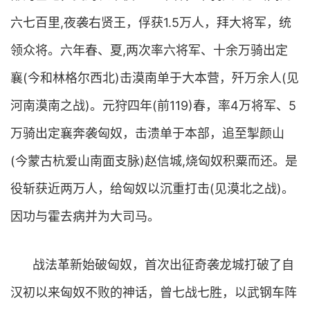
六七百里,夜袭右贤王，俘获1.5万人，拜大将军，统
领众将。六年春、夏,两次率六将军、十余万骑出定
襄(今和林格尔西北)击漠南单于大本营，歼万余人(见
河南漠南之战)。元狩四年(前119)春，率4万将军、5
万骑出定襄奔袭匈奴，击溃单于本部，追至掣颜山
(今蒙古杭爱山南面支脉)赵信城,烧匈奴积粟而还。是
役斩获近两万人，给匈奴以沉重打击(见漠北之战)。
因功与霍去病并为大司马。
战法革新始破匈奴，首次出征奇袭龙城打破了自
汉初以来匈奴不败的神话，曾七战七胜，以武钢车阵