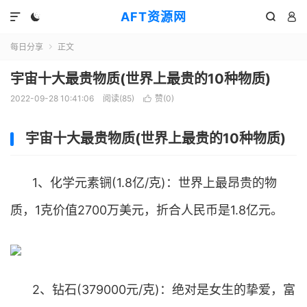
AFT资源网




每日分享
正文

宇宙十大最贵物质(世界上最贵的10种物质)
2022-09-28 10:41:06
阅读(
85
)
赞(
0
)

宇宙十大最贵物质(世界上最贵的10种物质)
1、化学元素锎(1.8亿/克)：世界上最昂贵的物
质，1克价值2700万美元，折合人民币是1.8亿元。
2、钻石(379000元/克)：绝对是女生的挚爱，富