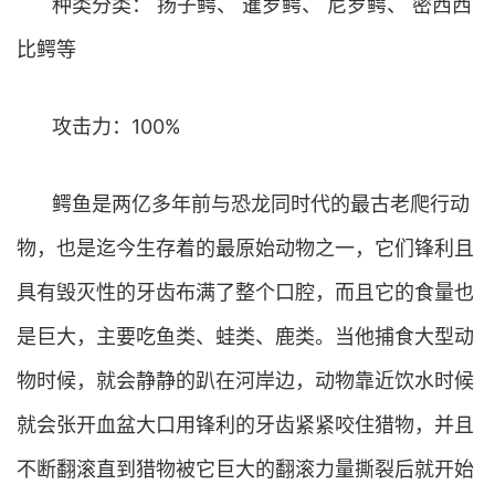
种类分类： 扬子鳄、 暹罗鳄、 尼罗鳄、 密西西
比鳄等
攻击力：100%
鳄鱼是两亿多年前与恐龙同时代的最古老爬行动
物，也是迄今生存着的最原始动物之一，它们锋利且
具有毁灭性的牙齿布满了整个口腔，而且它的食量也
是巨大，主要吃鱼类、蛙类、鹿类。当他捕食大型动
物时候，就会静静的趴在河岸边，动物靠近饮水时候
就会张开血盆大口用锋利的牙齿紧紧咬住猎物，并且
不断翻滚直到猎物被它巨大的翻滚力量撕裂后就开始