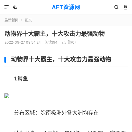
AFT资源网




最新新闻
正文

动物界十大霸主，十大攻击力最强动物
2022-09-27 09:54:24
阅读(
94
)
赞(
0
)

动物界十大霸主，十大攻击力最强动物
1.鳄鱼
分布区域：除南极洲外各大洲均存在