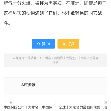
脾气十分火爆，被称为黑寡妇。在非洲，即使是狮子
这样厉害的动物遇到了它们，也不敢轻易的同它战
斗。
赞(
0
)
打赏


未经允许不得转载：
AFT博客
»
动物界十大霸主，十大攻击力最强
动物
AFT资源
上一篇
下一篇
中国保险公司十大排名（中国保
全球十大咬合力最强的猛兽（咬