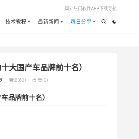

国外热门软件APP下载导航
技术教程
最新新闻
每日分享


的十大国产车品牌前十名）
享
阅读(
66
)
赞(
0
)

产车品牌前十名）