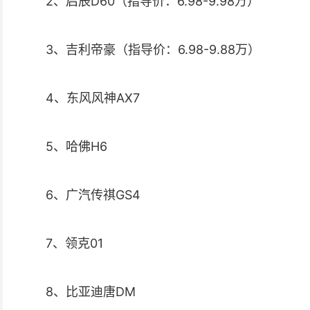
2、启辰D60（指导价：6.98-9.98万）
3、吉利帝豪（指导价：6.98-9.88万）
4、东风风神AX7
5、哈佛H6
6、广汽传祺GS4
7、领克01
8、比亚迪唐DM