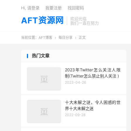
Hi, 请登录
我要注册
找回密码
AFT资源网
欢迎光临
我们一直在努力
当前位置：
AFT博客
每日分享
正文


热门文章
2023年Twitter怎么关注人限
制(Twitter怎么禁止别人关注 )
2023-04-26
十大未解之谜，令人困惑的世
界十大未解之迷
2022-09-28