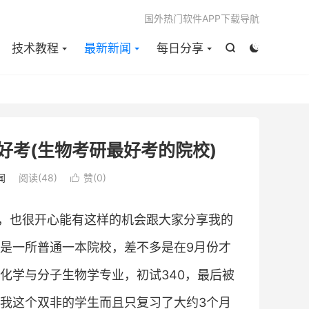

国外热门软件APP下载导航
技术教程
最新新闻
每日分享


好考(生物考研最好考的院校)
闻
阅读(
48
)
赞(
0
)

，也很开心能有这样的机会跟大家分享我的
是一所普通一本院校，差不多是在9月份才
化学与分子生物学专业，初试340，最后被
我这个双非的学生而且只复习了大约3个月