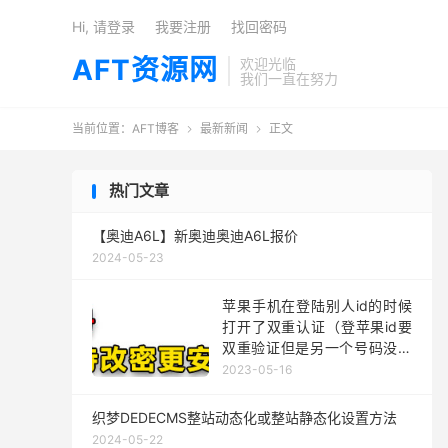
Hi, 请登录
我要注册
找回密码
AFT资源网
欢迎光临
我们一直在努力
当前位置：
AFT博客
最新新闻
正文


热门文章
【奥迪A6L】新奥迪奥迪A6L报价
2024-05-23
苹果手机在登陆别人id的时候
打开了双重认证（登苹果id要
双重验证但是另一个号码没用
了怎么办）
2023-05-16
织梦DEDECMS整站动态化或整站静态化设置方法
2024-05-22