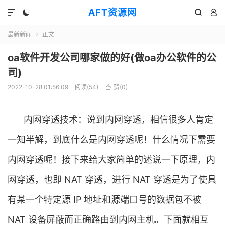
AFT资源网




最新新闻
正文

oa软件开发公司哪家做的好(做oa办公软件的公
司)
2022-10-28 01:56:09
阅读(
54
)
赞(
0
)

内网穿透技术：说到内网穿透，相信很多人肯定
一知半解，到底什么是内网穿透呢！什么情况下需要
内网穿透呢！接下来给大家简单的述说一下原理，内
网穿透，也即 NAT 穿透，进行 NAT 穿透是为了使具
有某一个特定源 IP 地址和源端口号的数据包不被
NAT 设备屏蔽而正确路由到内网主机。下面就相互