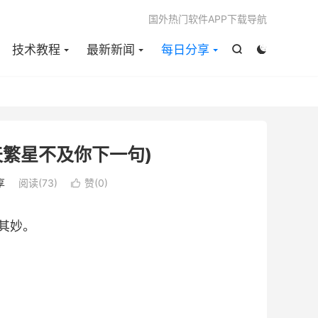

国外热门软件APP下载导航
技术教程
最新新闻
每日分享


天繁星不及你下一句)
享
阅读(
73
)
赞(
0
)

其妙。