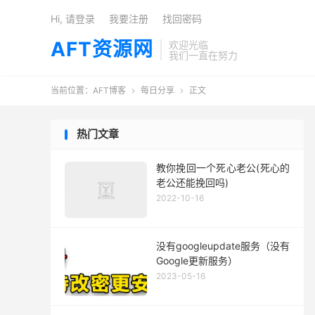
Hi, 请登录
我要注册
找回密码
AFT资源网
欢迎光临
我们一直在努力
当前位置：
AFT博客
每日分享
正文


热门文章
教你挽回一个死心老公(死心的
老公还能挽回吗)
2022-10-16
没有googleupdate服务（没有
Google更新服务）
2023-05-16