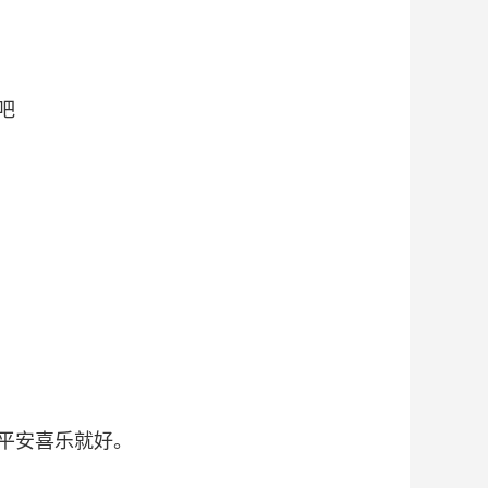
吧
。
平安喜乐就好。