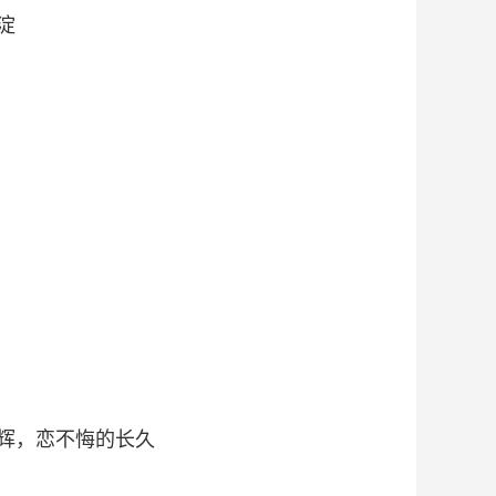
淀
辉，恋不悔的长久