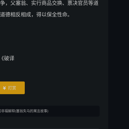
争，父塞翁、实行商品交换、票决官员等道
道德相反相成，得以保全性命。
《破译
打赏

非福解释(塞翁失马的寓言故事)