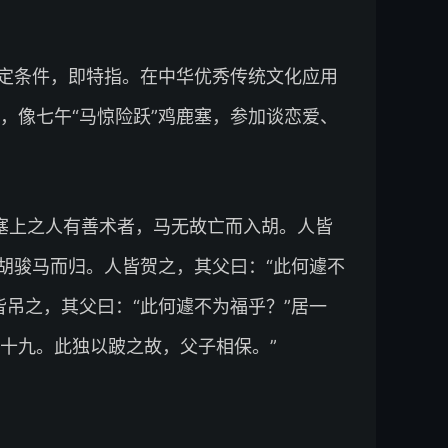
定条件，即特指。在中华优秀传统文化应用
，像七午“马惊险跃”鸡鹿塞，参加谈恋爱、
“近塞上之人有善术者，马无故亡而入胡。人皆
胡骏马而归。人皆贺之，其父曰：“此何遽不
吊之，其父曰：“此何遽不为福乎？”居一
十九。此独以跛之故，父子相保。”