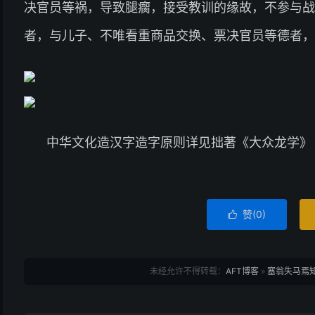
决官员等祸，导致腿瘸，接受教训的缘故，不参与战
者，与儿子、不唯看重商品交换、票决官员等德者，
中华文化造汉字造字原则详见拙著《大众龙学》
赞(
0
)

未经允许不得转载：
AFT博客
»
塞翁失马焉知