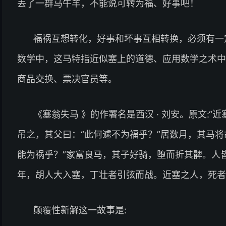
丢了一群马牛羊，不能说可转为福、好事吧！
福祸互想转化，好事和坏事互相转换，必须有一
数学中，这马特指近似塞上的道德、应用数学之术中
商品交换、票决官员等。
《塞翁失马 》的作署名是西汉 · 刘安。原文:
吊之，其父曰：“此何遽不为福乎？”居数月，其马将
能为祸乎？”家富良马，其子好骑，堕而折其髀。人皆
年，胡人大入塞，丁壮者引弦而战。近塞之人，死者
颠覆性新解这一故事是: