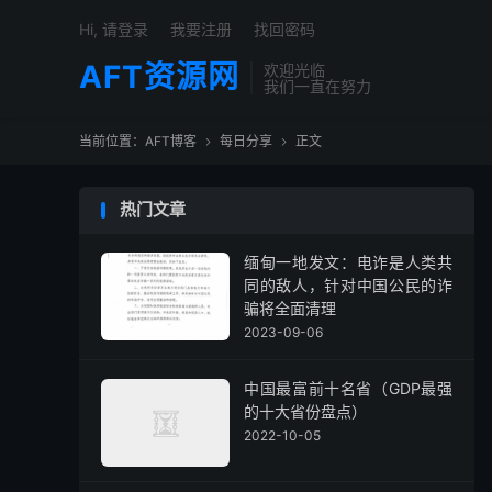
Hi, 请登录
我要注册
找回密码
AFT资源网
欢迎光临
我们一直在努力
当前位置：
AFT博客
每日分享
正文


热门文章
缅甸一地发文：电诈是人类共
同的敌人，针对中国公民的诈
骗将全面清理
2023-09-06
中国最富前十名省（GDP最强
的十大省份盘点）
2022-10-05