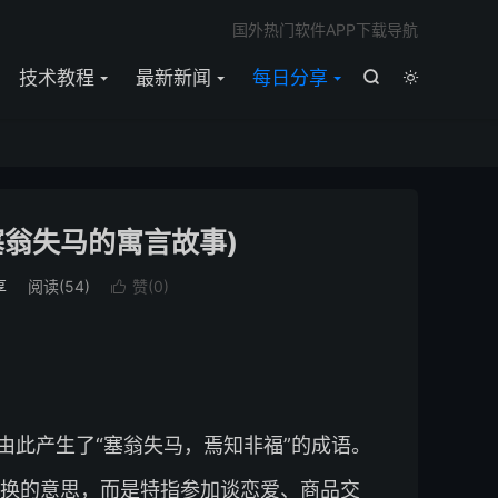

国外热门软件APP下载导航
技术教程
最新新闻
每日分享


塞翁失马的寓言故事)
享
阅读(
54
)
赞(
0
)

由此产生了“塞翁失马，焉知非福”的成语。
换的意思，而是特指参加谈恋爱、商品交