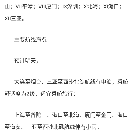
山；Ⅶ平潭；Ⅷ厦门；Ⅸ深圳；Ⅹ北海；Ⅺ海口；
Ⅻ三亚。
主要航线海况
预计明天，
大连至烟台、三亚至西沙北礁航线有中浪，乘船
舒适度为2级，适宜乘船旅行；
上海至普陀山、海口至北海、厦门至金门、海口
至海安、三亚至西沙北礁航线伴有小雨。