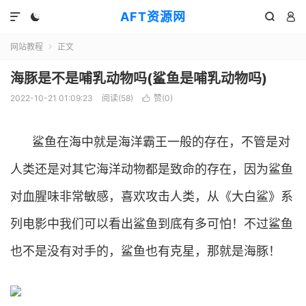
AFT资源网




网站教程
正文

海豚是不是哺乳动物吗(鲨鱼是哺乳动物吗)
2022-10-21 01:09:23
阅读(
58
)
赞(
0
)

鲨鱼在海中就是海洋霸王一般的存在，不管是对
人类还是对其它海洋动物都是致命的存在，因为鲨鱼
对血腥味非常敏感，喜欢攻击人类，从《大白鲨》系
列电影中我们可以看出鲨鱼到底有多可怕！不过鲨鱼
也不是没有对手的，鲨鱼也有克星，那就是海豚！