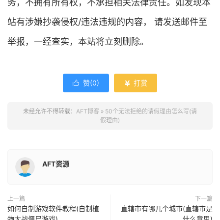
务，不拥有所有权，不承担相关法律责任。如发现本
站有涉嫌抄袭侵权/违法违规的内容， 请发送邮件至
举报，一经查实，本站将立刻删除。
赞(
0
)
打赏


未经允许不得转载：
AFT博客
»
50个无法拒绝的请假理由怎么写(请
假理由)
AFT资源
上一篇
下一篇
如何自制游戏软件教程(自制植
直辖市有哪几个城市(直辖市是
物大战僵尸游戏)
什么意思)