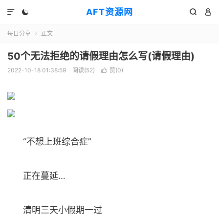
AFT资源网




每日分享
正文

50个无法拒绝的请假理由怎么写(请假理由)
2022-10-18 01:38:59
阅读(
52
)
赞(
0
)

“不想上班综合症”
正在蔓延…
清明三天小假期一过