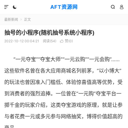
AFT资源网




最新新闻
正文

抽号的小程序(随机抽号系统小程序)
2022-10-12 00:04:21
阅读(
54
)
赞(
0
)

“一元夺宝”“夺宝大师”“一元云购”“一元会购”……
这些软件名曾在各大应用商城名列前茅，“以小博大”
的玩法也曾因准入门槛低、体验惊喜值高等优势，受
到消费者的强烈追捧。一位曾在“一元购”夺宝平台一
掷千金的玩家介绍，这类夺宝游戏的原理，就是让参
与者花费一元或多元参与网络抽奖，博得价值超高的
商品。