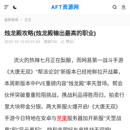
AFT资源网




最新新闻
正文

烛龙殿攻略(烛龙殿输出最高的职业)
2022-10-12 00:01:34
阅读(
74
)
赞(
0
)

流火的热辣七月正在酝酿，而网易第一战斗手游
《大唐无双》“帮派论剑”新版本已经抢鲜拉开战幕，
本周新版本中PVE重磅内容“烛龙殿”率先登场。帮会
伙伴突破重重险阻挑战，携战利品得胜而归，拍卖行
里大块称金分银。两大新服火爆开启!《大唐无双》
手游今日特地在安卓与
苹果
服务器加开新服“天罡战
意”和“风云再起”，快和亲朋好友来挑战无双吧!