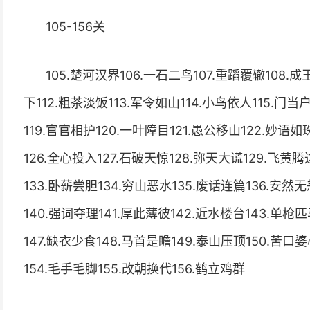
105-156关
105.楚河汉界106.一石二鸟107.重蹈覆辙108.成
下112.粗茶淡饭113.军令如山114.小鸟依人115.门当
119.官官相护120.一叶障目121.愚公移山122.妙语如
126.全心投入127.石破天惊128.弥天大谎129.飞黄腾
133.卧薪尝胆134.穷山恶水135.废话连篇136.安然无
140.强词夺理141.厚此薄彼142.近水楼台143.单枪
147.缺衣少食148.马首是瞻149.泰山压顶150.苦口婆
154.毛手毛脚155.改朝换代156.鹤立鸡群