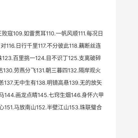
王败寇109.如雷贯耳110.一帆风顺111.每况日
户对116.日行千里117.不分彼此118.藕断丝连
珠123.百里挑一124.目不识丁125.支离破碎
达130.劳燕分飞131.朝三暮四132.隔岸观火
恙137.无中生有138.明镜高悬139.无的放矢
匹马144.画龙点睛145.七窍生烟146.身怀六甲
心151.马放南山152.半壁江山153.珠联璧合