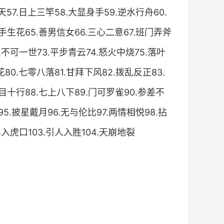
天57.日上三竿58.大显身手59.逆水行舟60.
妙手生花65.善男信女66.三心二意67.班门弄斧
.不可一世73.平步青云74.怒火中烧75.落叶
80.七零八落81.甘拜下风82.拨乱反正83.
一目十行88.七上八下89.门可罗雀90.参差不
95.披星戴月96.无与伦比97.两情相悦98.拈
羊入虎口103.引人入胜104.天崩地裂