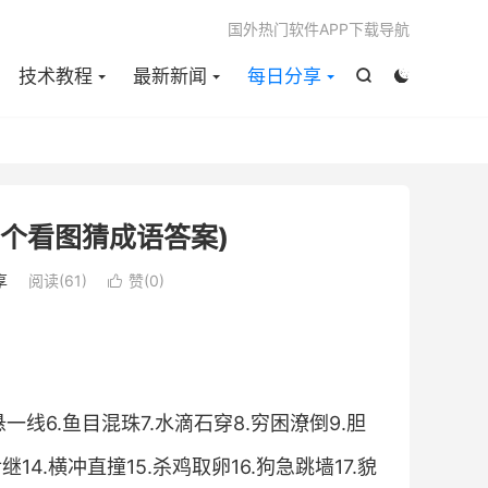

国外热门软件APP下载导航
技术教程
最新新闻
每日分享


5个看图猜成语答案)
享
阅读(
61
)
赞(
0
)

一线6.鱼目混珠7.水滴石穿8.穷困潦倒9.胆
继14.横冲直撞15.杀鸡取卵16.狗急跳墙17.貌