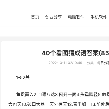
首页
创业分享
电脑软件
手机软件
40个看图猜成语答案(8
2022-10-11 02:10:49
分类：
每日分
1-52关
鱼贯而入2.四通八达3.网开一面4.头重脚轻5.命悬
大包天10.破口大骂11.天外有天12.表里如一13.前赴后