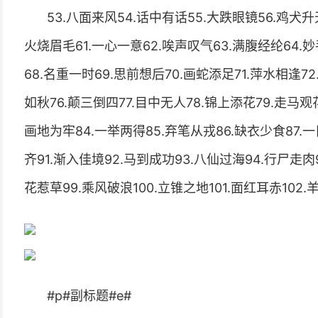
53.八面来风54.话中有话55.大跌眼镜56.鸡犬升
火烧眉毛61.一心一意62.唉声叹气63.满腹经纶64.
68.名重一时69.思前想后70.画蛇添足71.萍水相逢72
如秋76.颠三倒四77.目中无人78.锦上添花79.走马观花
画地为牢84.一举两得85.弃笔从戎86.缺衣少食87.
齐91.渐入佳境92.马到成功93.八仙过海94.行尸走肉
花惹草99.乘风破浪100.立锥之地101.面红耳赤102.
#p#副标题#e#