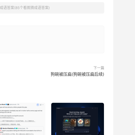
成语答案(85个看图猜成语答案)
下一篇
狗碗被压扁(狗碗被压扁后续)