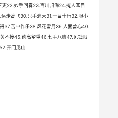
三更22.妙手回春23.百川归海24.掩人耳目
9.远走高飞30.只手遮天31.一目十行32.胆小
得37.苦中作乐38.风花雪月39.人面兽心40.
青黄不接45.德高望重46.七手八脚47.见钱眼
52.开门见山