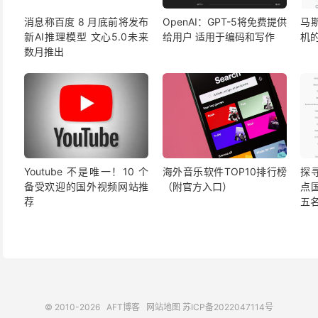
消息称百度 8 月底前将发布
OpenAI：GPT-5将免费提供
马
新AI推理模型 文心5.0未来
给用户 适用于编码和写作
机
数月推出
Youtube 不是唯一！10 个
海外音乐软件TOP10排行榜
探
备受欢迎的国外视频网站推
（附官方入口）
点
荐
五
© 2010-2026
AFT博客
网站地图
苏ICP备2022047114号