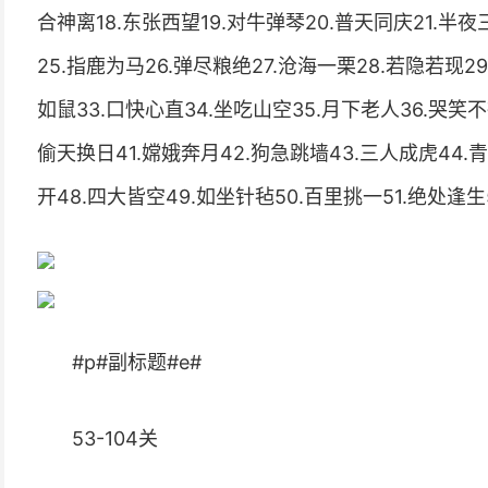
合神离18.东张西望19.对牛弹琴20.普天同庆21.半夜
25.指鹿为马26.弹尽粮绝27.沧海一栗28.若隐若现2
如鼠33.口快心直34.坐吃山空35.月下老人36.哭笑不
偷天换日41.嫦娥奔月42.狗急跳墙43.三人成虎44.
开48.四大皆空49.如坐针毡50.百里挑一51.绝处逢生
#p#副标题#e#
53-104关