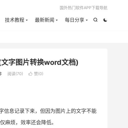

国外热门软件APP下载导航
技术教程
最新新闻
每日分享


文字图片转换word文档)
件
阅读(
70
)
赞(
0
)

字信息记录下来，但因为图片上的文字不能
仅麻烦，效率还会降低。