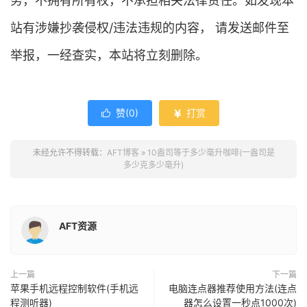
务，不拥有所有权，不承担相关法律责任。如发现本
站有涉嫌抄袭侵权/违法违规的内容， 请发送邮件至
举报，一经查实，本站将立刻删除。
赞(
0
)
打赏


未经允许不得转载：
AFT博客
»
10盎司等于多少毫升咖啡(一盎司是
多少克多少毫升)
AFT资源
上一篇
下一篇
苹果手机远程控制软件(手机远
电脑连点器推荐使用方法(连点
程测听器)
器怎么设置一秒点1000次)