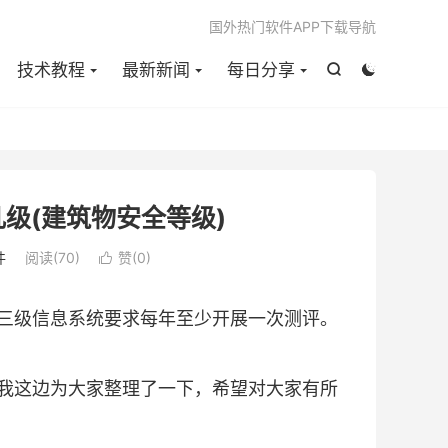

国外热门软件APP下载导航
技术教程
最新新闻
每日分享


级(建筑物安全等级)
件
阅读(
70
)
赞(
0
)

三级信息系统要求每年至少开展一次测评。
我这边为大家整理了一下，希望对大家有所