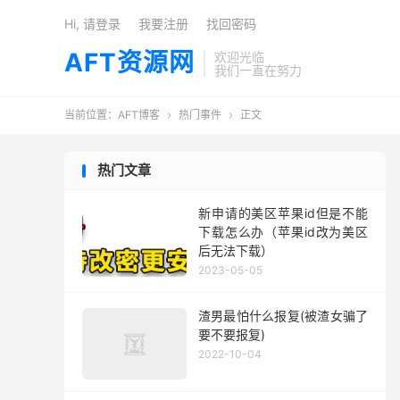
Hi, 请登录
我要注册
找回密码
AFT资源网
欢迎光临
我们一直在努力
当前位置：
AFT博客
热门事件
正文


热门文章
新申请的美区苹果id但是不能
下载怎么办（苹果id改为美区
后无法下载）
2023-05-05
渣男最怕什么报复(被渣女骗了
要不要报复)
2022-10-04