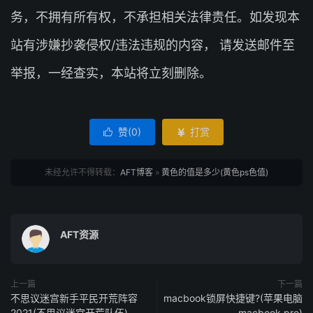
务，不拥有所有权，不承担相关法律责任。如发现本
站有涉嫌抄袭侵权/违法违规的内容， 请发送邮件至
举报，一经查实，本站将立刻删除。
赞(
0
)
打赏


未经允许不得转载：
AFT博客
»
黄色的值是多少(黄色ps色值)
AFT资源
上一篇
下一篇
不思议迷宫新手平民开荒阵容
macbook锁屏快捷键?(苹果电脑
2021(不思议迷宫开荒队伍)
macbook pro)