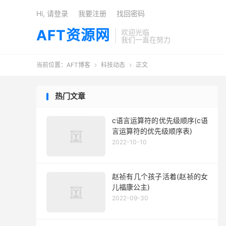
Hi, 请登录
我要注册
找回密码
AFT资源网
欢迎光临
我们一直在努力
当前位置：
AFT博客
科技动态
正文


热门文章
c语言运算符的优先级顺序(c语
言运算符的优先级顺序表)
2022-10-10
赵祯有几个孩子活着(赵祯的女
儿福康公主)
2022-09-30