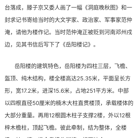
台落成，滕子京又委人画了一幅《洞庭晚秋图》和一
封求记书寄给当时的大文学家、政治家、军事家范仲
淹，请他为楼作记。当时范仲淹正被贬到河南邓州戌
边，见其书信后写下了《岳阳楼记》。
岳阳楼的建筑特色，岳阳楼为四柱三层，飞檐、
盔顶、纯木结构，楼全楼高达25.35米，平面呈长方
形，宽17.2米，进深15.6米，占地251平方米。中部
以四根直径50厘米的楠木大柱直贯楼顶，承载楼体的
大部分重量。再用12根圆木柱子支撑2楼，外以12根
梓木檐柱，顶起飞檐。彼此牵制，结为整体，全楼