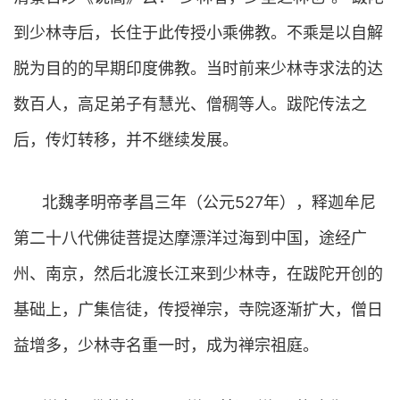
到少林寺后，长住于此传授小乘佛教。不乘是以自解
脱为目的的早期印度佛教。当时前来少林寺求法的达
数百人，高足弟子有慧光、僧稠等人。跋陀传法之
后，传灯转移，并不继续发展。
北魏孝明帝孝昌三年（公元527年），释迦牟尼
第二十八代佛徒菩提达摩漂洋过海到中国，途经广
州、南京，然后北渡长江来到少林寺，在跋陀开创的
基础上，广集信徒，传授禅宗，寺院逐渐扩大，僧日
益增多，少林寺名重一时，成为禅宗祖庭。