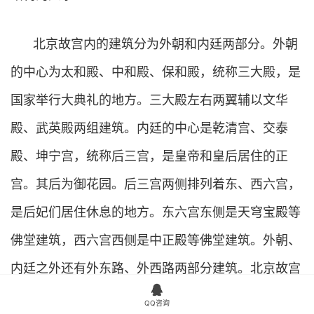
北京故宫内的建筑分为外朝和内廷两部分。外朝
的中心为太和殿、中和殿、保和殿，统称三大殿，是
国家举行大典礼的地方。三大殿左右两翼辅以文华
殿、武英殿两组建筑。内廷的中心是乾清宫、交泰
殿、坤宁宫，统称后三宫，是皇帝和皇后居住的正
宫。其后为御花园。后三宫两侧排列着东、西六宫，
是后妃们居住休息的地方。东六宫东侧是天穹宝殿等
佛堂建筑，西六宫西侧是中正殿等佛堂建筑。外朝、
内廷之外还有外东路、外西路两部分建筑。北京故宫

是世界上现存规模最大、保存最为完整的木质结构古
QQ咨询