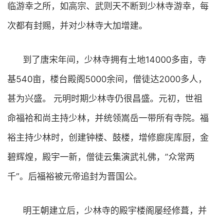
临游幸之所，如高宗、武则天不断到少林寺游幸，每
次都有封赐，并对少林寺大加增建。
到了唐宋年间，少林寺拥有土地14000多亩，寺
基540亩，楼台殿阁5000余间，僧徒达2000多人，
甚为兴盛。 元明时期少林寺仍很昌盛。元初，世祖
命福袷和尚主持少林，并统领嵩岳一带所有寺院。福
裕主持少林时，创建钟楼、鼓楼，增修廊庑库厨，金
碧辉煌，殿宇一新，僧徒云集演武礼佛，”众常两
千”。后福裕被元帝追封为晋国公。
明王朝建立后，少林寺的殿宇楼阁屡经修葺，并