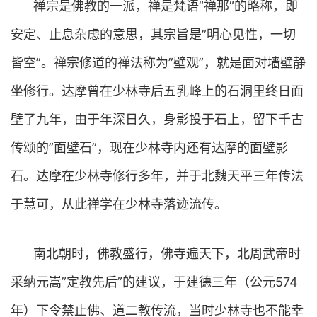
禅宗是佛教的一派，禅是梵语”禅那”的略称，即
安定、止息杂虑的意思，其宗旨是”明心见性，一切
皆空”。禅宗修道的禅法称为”壁观”，就是面对墙壁静
坐修行。达摩曾在少林寺后五乳峰上的石洞里终日面
壁了九年，由于年深日久，身影投于石上，留下千古
传颂的”面壁石”，现在少林寺内还有达摩的面壁影
石。达摩在少林寺修行多年，并于北魏天平三年传法
于慧可，从此禅学在少林寺落迹流传。
南北朝时，佛教盛行，佛寺遍天下，北周武帝时
采纳元嵩”定教先后”的建议，于建德三年（公元574
年）下令禁止佛、道二教传流，当时少林寺也不能幸