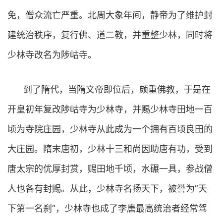
免，僧众流亡严重。北周大象年间，静帝为了维护封
建统治秩序，复行佛、道二教，并重整少林，同时将
少林寺改名为陟岵寺。
到了隋代，当隋文帝即位后，颇重佛教，于是在
开皇初年复改陟岵寺为少林寺，并赐少林寺田地一百
顷为寺院庄园，少林寺从此成为一个拥有百顷良田的
大庄园。隋末唐初，少林十三和尚因助唐有功，受到
唐太宗的优厚封赏，赐田地千顷，水碾一具，参战僧
人也各有封赐。从此，少林寺名扬天下，被誉为”天
下第一名刹”，少林寺也成了李唐最高统治者经常驾