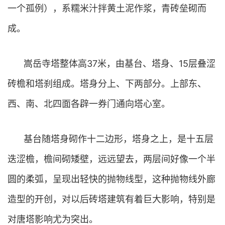
一个孤例），系糯米汁拌黄土泥作浆，青砖垒砌而
成。
嵩岳寺塔整体高37米，由基台、塔身、15层叠涩
砖檐和塔刹组成。塔身分上、下两部分。上部东、
西、南、北四面各辟一券门通向塔心室。
基台随塔身砌作十二边形，塔身之上，是十五层
迭涩檐，檐间砌矮壁，远远望去，两层间好像一个半
圆的柔弧，呈现出轻快的抛物线型，这种抛物线外廊
造型的开创，对以后砖塔建筑有着巨大影响，特别是
对唐塔影响尤为突出。