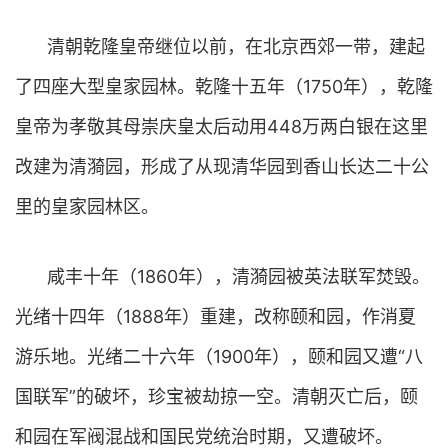
清朝乾隆皇帝继位以前，在北京西郊一带，建起
了四座大型皇家园林。乾隆十五年（1750年），乾隆
皇帝为孝敬其母崇庆皇太后动用448万两白银在这里
改建为清漪园，形成了从现清华园到香山长达二十公
里的皇家园林区。
咸丰十年（1860年），清漪园被英法联军焚毁。
光绪十四年（1888年）重建，改称颐和园，作消夏
游乐地。光绪二十六年（1900年），颐和园又遭“八
国联军”的破坏，珍宝被劫掠一空。清朝灭亡后，颐
和园在军阀混战和国民党统治时期，又遭破坏。