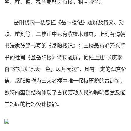
梁、柱、檩、椽全靠榫头衔接，相互咬合。
岳阳楼内一楼悬挂《岳阳楼记》雕屏及诗文、对
联、雕刻等；二楼正中悬有紫檀木雕屏，上刻有清朝
书法家张照书写的《岳阳楼记》；三楼悬有毛泽东手
书的杜甫《登岳阳楼》诗词雕屏，檐柱上挂“长庚李
白书”对联“水天一色，风月无边”，具有一定的观赏价
值。岳阳楼作为三大名楼中唯一保持原貌的古建筑，
独特的盔顶结构体现了古代劳动人民的聪明智慧及能
工巧匠的精巧设计技能。