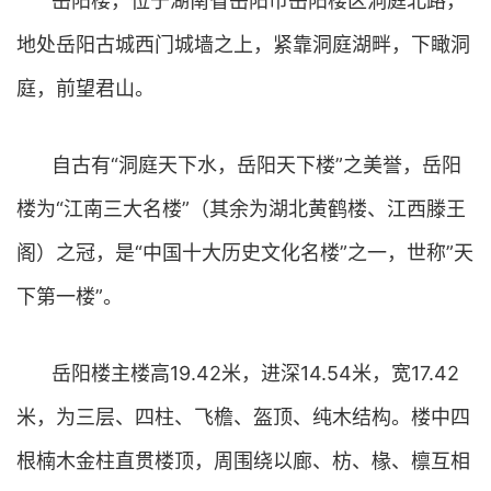
岳阳楼，位于湖南省岳阳市岳阳楼区洞庭北路，
地处岳阳古城西门城墙之上，紧靠洞庭湖畔，下瞰洞
庭，前望君山。
自古有“洞庭天下水，岳阳天下楼”之美誉，岳阳
楼为“江南三大名楼”（其余为湖北黄鹤楼、江西滕王
阁）之冠，是“中国十大历史文化名楼”之一，世称”天
下第一楼”。
岳阳楼主楼高19.42米，进深14.54米，宽17.42
米，为三层、四柱、飞檐、盔顶、纯木结构。楼中四
根楠木金柱直贯楼顶，周围绕以廊、枋、椽、檩互相