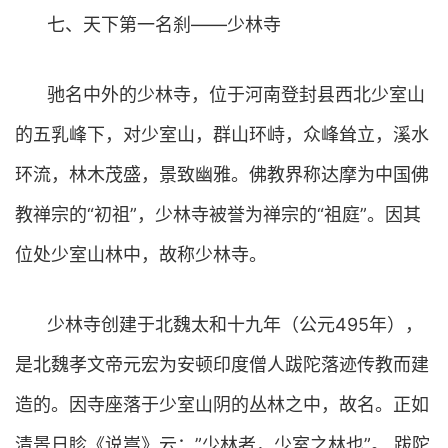
七、天下第一名刹——少林寺
驰名中外的少林寺，位于河南登封县西北少室山
的五乳峰下，对少室山，群山环峙，众峰耸立，溪水
环流，林木茂盛，景致幽雅。佛教界称达摩为中国佛
教禅宗的“初祖”，少林寺被誉为禅宗的“祖庭”。因其
位处少室山林中，故称少林寺。
少林寺创建于北魏太和十九年（公元495年），
是北魏孝文帝元宏为安顿印度僧人跋陀落迹传教而建
造的。因寺座落于少室山阴的丛林之中，故名。正如
清景日眕《说嵩》云：”少林者，少室之林也”。 跋陀