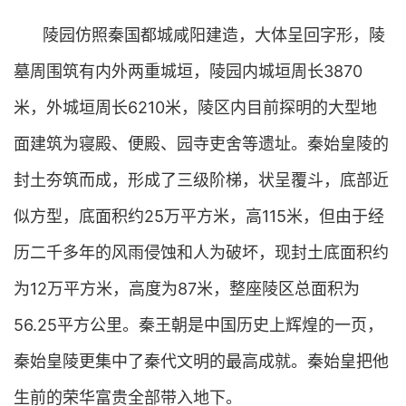
陵园仿照秦国都城咸阳建造，大体呈回字形，陵
墓周围筑有内外两重城垣，陵园内城垣周长3870
米，外城垣周长6210米，陵区内目前探明的大型地
面建筑为寝殿、便殿、园寺吏舍等遗址。秦始皇陵的
封土夯筑而成，形成了三级阶梯，状呈覆斗，底部近
似方型，底面积约25万平方米，高115米，但由于经
历二千多年的风雨侵蚀和人为破坏，现封土底面积约
为12万平方米，高度为87米，整座陵区总面积为
56.25平方公里。秦王朝是中国历史上辉煌的一页，
秦始皇陵更集中了秦代文明的最高成就。秦始皇把他
生前的荣华富贵全部带入地下。