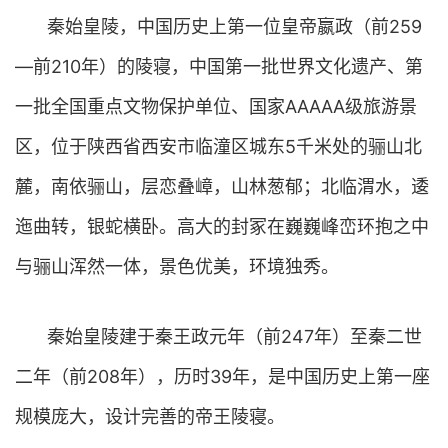
秦始皇陵，中国历史上第一位皇帝嬴政（前259
—前210年）的陵寝，中国第一批世界文化遗产、第
一批全国重点文物保护单位、国家AAAAA级旅游景
区，位于陕西省西安市临潼区城东5千米处的骊山北
麓，南依骊山，层恋叠嶂，山林葱郁；北临渭水，逶
迤曲转，银蛇横卧。高大的封冢在巍巍峰峦环抱之中
与骊山浑然一体，景色优美，环境独秀。
秦始皇陵建于秦王政元年（前247年）至秦二世
二年（前208年），历时39年，是中国历史上第一座
规模庞大，设计完善的帝王陵寝。