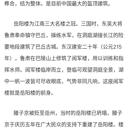
榫合，结为整体。是目前中国最大的盔顶建筑。
岳阳楼为江南三大名楼之冠。三国时，东吴大将
鲁肃奉命镇守巴丘，操练水军，在洞庭湖接长江的险
要地段建筑了巴丘古城。东汉建安二十年（公元215
年），鲁肃在巴陵山上修筑了阅军楼，用以训练和指
挥水师。阅军楼临岸而立，登临可观望洞庭全景，湖
中一帆一波皆可尽收眼底，气势非同凡响，这座阅军
楼就是岳阳楼的前身。
滕子京被贬至岳州，当时的岳阳楼已坍塌，滕子
京于庆历五年在广大民众的支持下重建了岳阳楼。楼