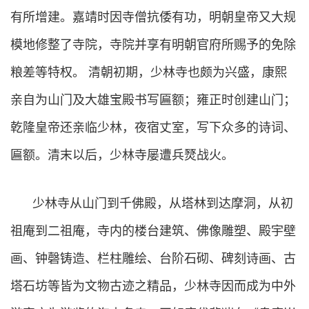
有所增建。嘉靖时因寺僧抗倭有功，明朝皇帝又大规
模地修整了寺院，寺院并享有明朝官府所赐予的免除
粮差等特权。 清朝初期，少林寺也颇为兴盛，康熙
亲自为山门及大雄宝殿书写匾额；雍正时创建山门；
乾隆皇帝还亲临少林，夜宿丈室，写下众多的诗词、
匾额。清末以后，少林寺屡遭兵燹战火。
少林寺从山门到千佛殿，从塔林到达摩洞，从初
祖庵到二祖庵，寺内的楼台建筑、佛像雕塑、殿宇壁
画、钟磬铸造、栏柱雕绘、台阶石砌、碑刻诗画、古
塔石坊等皆为文物古迹之精品，少林寺因而成为中外