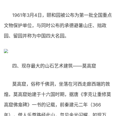
1961年3月4日，颐和园被公布为第一批全国重点
文物保护单位，与同时公布的承德避暑山庄、拙政
园、留园并称为中国四大名园。
四、现存最大的山石艺术建筑——莫高窟
莫高窟，俗称千佛洞，坐落在河西走廊西端的敦
煌。莫高窟始建于十六国时期，据唐《李克让重修莫
高窟佛龛碑》一书的记载，前秦建元二年（366
年），僧人乐尊路经此山，忽见金光闪耀，如现万