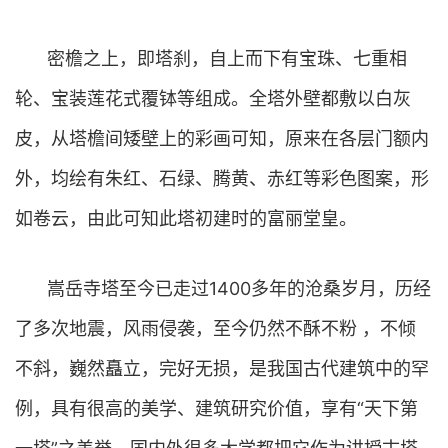
密檐之上，即塔刹，自上而下有宝珠、七重相
轮、宝装莲花式覆钵等组成。全塔外壁都敷以白灰
皮，从塔檐间矮壁上的彩画可知，原来在各层门额内
外，均绘有朱红、石绿、腾黄、赤红等彩色图案，形
如卷云，由此可知此塔初建时的富丽堂皇。
嵩岳寺塔至今已走过1400多年的沧桑岁月，历经
了多次地震，风雨侵袭，至今仍然不酥不粉 ，不倾
不斜，巍然矗立，完好无损，是我国古代建筑中的罕
例，具有很高的美学、建筑研究价值，享有“天下第