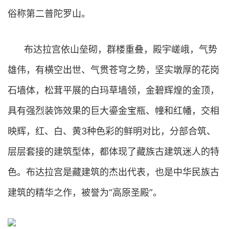
俗称第二普陀罗山。
布达拉宫依山垒砌，群楼重叠，殿宇嵯峨，气势
雄伟，有横空出世、气贯苍穹之势，坚实墩厚的花岗
石墙体，松茸平展的白玛草墙领，金碧辉煌的金顶，
具有强烈装饰效果的巨大鎏金宝瓶、幢和红幡，交相
映辉，红、白、黄3种色彩的鲜明对比，分部合筑、
层层套接的建筑型体，都体现了藏族古建筑迷人的特
色。布达拉宫是藏建筑的杰出代表，也是中华民族古
建筑的精华之作，被誉为“高原圣殿”。