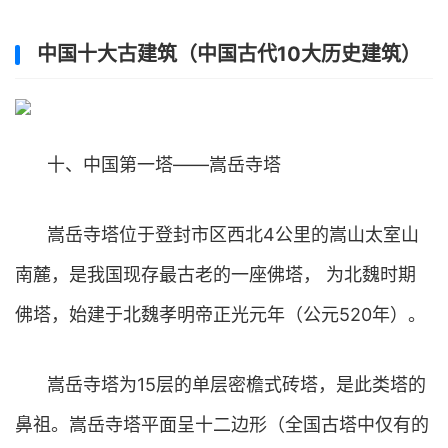
中国十大古建筑（中国古代10大历史建筑）
十、中国第一塔——嵩岳寺塔
嵩岳寺塔位于登封市区西北4公里的嵩山太室山
南麓，是我国现存最古老的一座佛塔， 为北魏时期
佛塔，始建于北魏孝明帝正光元年（公元520年）。
嵩岳寺塔为15层的单层密檐式砖塔，是此类塔的
鼻祖。嵩岳寺塔平面呈十二边形（全国古塔中仅有的