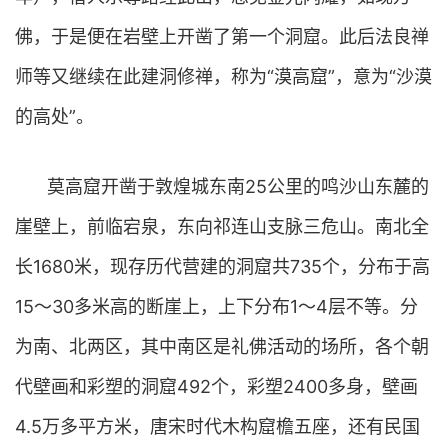
佛，于是便在岩壁上开凿了第一个洞窟。此后法良禅
师等又继续在此建洞修禅，称为“漠高窟”，意为“沙漠
的高处”。
莫高窟开凿于敦煌城东南25公里的鸣沙山东麓的
崖壁上，前临宕泉，东向祁连山支脉三危山。南北全
长1680米，现存历代营建的洞窟共735个，分布于高
15～30多米高的断崖上，上下分布1～4层不等。分
为南、北两区，其中南区是礼佛活动的场所，各个朝
代壁画和彩塑的洞窟492个，彩塑2400多身，壁画
4.5万多平方米，唐宋时代木构窟檐五座，还有民国