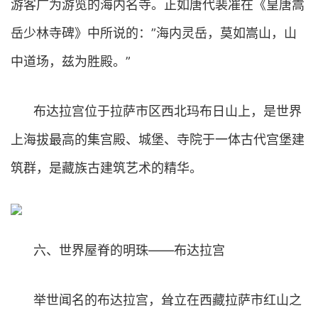
游客广为游览的海内名寺。正如唐代裴凗在《皇唐嵩
岳少林寺碑》中所说的：”海内灵岳，莫如嵩山，山
中道场，兹为胜殿。”
布达拉宫位于拉萨市区西北玛布日山上，是世界
上海拔最高的集宫殿、城堡、寺院于一体古代宫堡建
筑群，是藏族古建筑艺术的精华。
六、世界屋脊的明珠——布达拉宫
举世闻名的布达拉宫，耸立在西藏拉萨市红山之