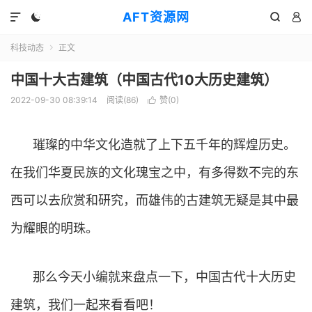
AFT资源网




科技动态
正文

中国十大古建筑（中国古代10大历史建筑）
2022-09-30 08:39:14
阅读(
86
)
赞(
0
)

璀璨的中华文化造就了上下五千年的辉煌历史。
在我们华夏民族的文化瑰宝之中，有多得数不完的东
西可以去欣赏和研究，而雄伟的古建筑无疑是其中最
为耀眼的明珠。
那么今天小编就来盘点一下，中国古代十大历史
建筑，我们一起来看看吧！