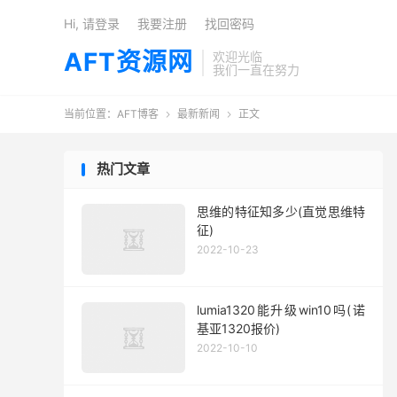
Hi, 请登录
我要注册
找回密码
AFT资源网
欢迎光临
我们一直在努力
当前位置：
AFT博客
最新新闻
正文


热门文章
思维的特征知多少(直觉思维特
征)
2022-10-23
lumia1320能升级win10吗(诺
基亚1320报价)
2022-10-10