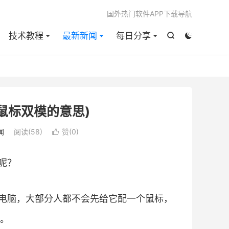

国外热门软件APP下载导航
技术教程
最新新闻
每日分享


鼠标双模的意思)
闻
阅读(
58
)
赞(
0
)

呢？
电脑，大部分人都不会先给它配一个鼠标，
。