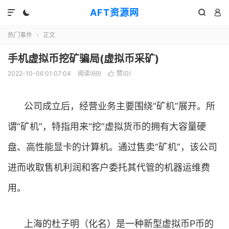
AFT资源网




热门事件
正文

手机虚拟币挖矿骗局(虚拟币采矿)
2022-10-06 01:07:04
阅读(
69
)
赞(
0
)

公司成立后，经营业务主要围绕“矿机”展开。所
谓“矿机”，特指用来“挖”虚拟货币的拥有大容量硬
盘、高性能显卡的计算机。通过售卖“矿机”，该公司
进而收取售机利润和客户委托其代管的机器运维费
用。
上海的杜子明（化名）是一种新型虚拟币P币的