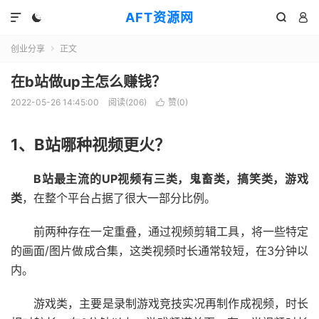
AFT资源网




创业分享
正文

在b站做up主怎么赚钱？
2022-05-26 14:45:00
阅读(
206
)
赞(
0
)

1、B站哪种视频更火？
B站最主流的UP视频有三类，鬼畜类，搞笑类，游戏
类
，在整个平台占据了很大一部分比例。
前两种存在一定重叠，通过视频剪辑工具，将一些特定
的画面/图片做成合集，这类视频时长通常较短，在3分钟以
内。
游戏类，主要是录制游戏竞技实况再制作成视频，时长