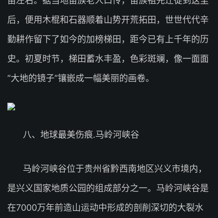
亩左右。据当地苗族老人口传，苗族祖先迁徙到这里
后，便用木棍和石器顺着山势开荒拓田，世世代代辛
勤耕作留下了如今的加榜梯田，距今已有上千年的历
史。初夏时节，梯田蓄水丰盈，色彩斑斓，像一面面
“大地的镜子”镶嵌成一幅美丽的画卷。
八、地球最美伤痕.马岭河峡谷
马岭河峡谷位于贵州省黔西南地区兴义市境内，
是兴义国家地质公园的组成部分之一。马岭河峡谷是
在7000万年前造山运动中形成的剖削深切的大裂水