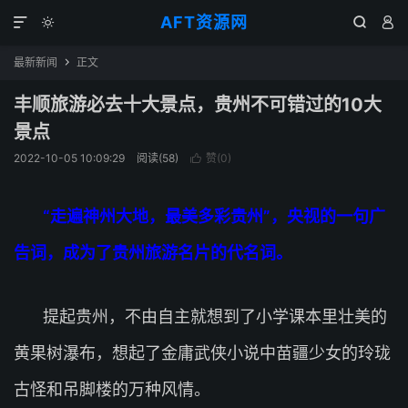
AFT资源网




最新新闻
正文

丰顺旅游必去十大景点，贵州不可错过的10大
景点
2022-10-05 10:09:29
阅读(
58
)
赞(
0
)

“走遍神州大地，最美多彩贵州”，央视的一句广
告词，成为了贵州旅游名片的代名词。
提起贵州，不由自主就想到了小学课本里壮美的
黄果树瀑布，想起了金庸武侠小说中苗疆少女的玲珑
古怪和吊脚楼的万种风情。