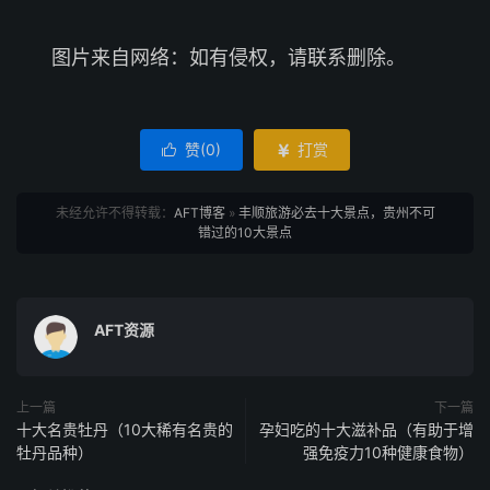
图片来自网络：如有侵权，请联系删除。
赞(
0
)
打赏


未经允许不得转载：
AFT博客
»
丰顺旅游必去十大景点，贵州不可
错过的10大景点
AFT资源
上一篇
下一篇
十大名贵牡丹（10大稀有名贵的
孕妇吃的十大滋补品（有助于增
牡丹品种）
强免疫力10种健康食物）