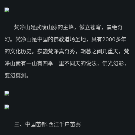
梵净山是武陵山脉的主峰，傲立苍穹，景绝奇
幻。梵净山是中国的佛教道场圣地，具有2000多年
的文化历史。巍巍梵净真奇秀，朝暮之间几重天，梵
净山素有一山有四季十里不同天的说法，佛光幻影，
变幻莫测。
三、中国苗都.西江千户苗寨