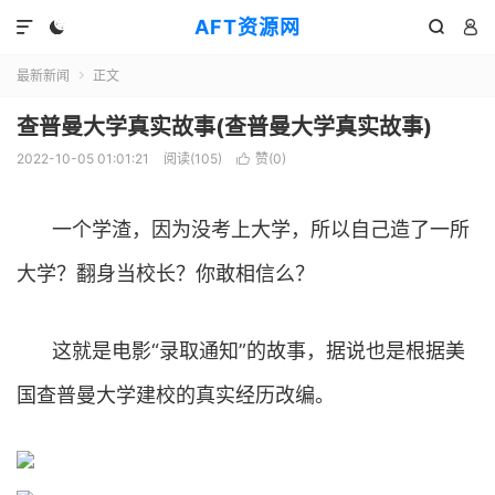
AFT资源网




最新新闻
正文

查普曼大学真实故事(查普曼大学真实故事)
2022-10-05 01:01:21
阅读(
105
)
赞(
0
)

一个学渣，因为没考上大学，所以自己造了一所
大学？翻身当校长？你敢相信么？
这就是电影“录取通知”的故事，据说也是根据美
国查普曼大学建校的真实经历改编。