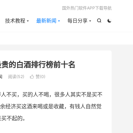

国外热门软件APP下载导航
技术教程
最新新闻
每日分享


最贵的白酒排行榜前十名
闻
阅读(
52
)
赞(
0
)

得人不买，买的人不喝，很多人其实不是买不
余经济买这酒来喝或是收藏，有钱人自然觉
是买不起的。