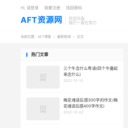
Hi, 请登录
我要注册
找回密码
AFT资源网
欢迎光临
我们一直在努力
当前位置：
AFT博客
最新新闻
正文


热门文章
三个牛念什么粤语(四个牛叠起
来念什么)
2022-10-10
梅花魂读后感300字的作文(梅
花魂读后感400字作文)
2022-10-02