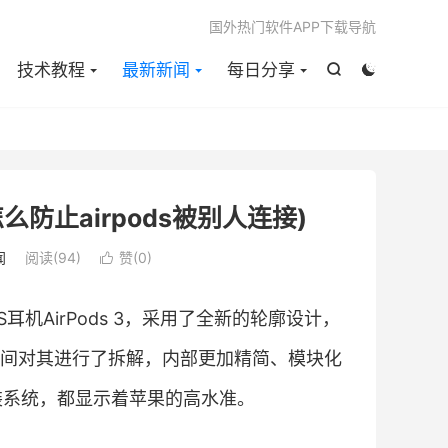

国外热门软件APP下载导航
技术教程
最新新闻
每日分享


么防止airpods被别人连接)
闻
阅读(
94
)
赞(
0
)

耳机AirPods 3，采用了全新的轮廓设计，
间对其进行了拆解，内部更加精简、模块化
装系统，都显示着苹果的高水准。