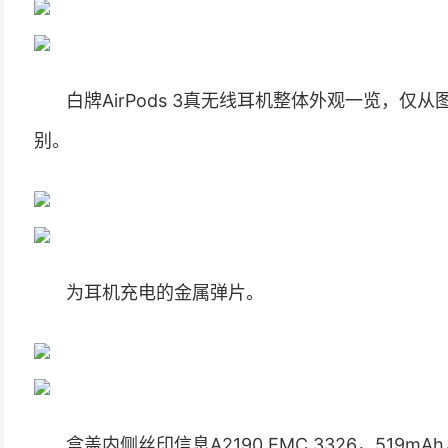
白牌AirPods 3真无线耳机整体外观一览，仅从
别。
为耳机充电的金属弹片。
盒盖内侧丝印信息A2190 EMC 3326，519mAh，