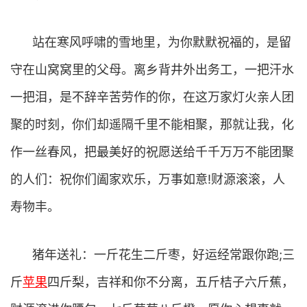
站在寒风呼啸的雪地里，为你默默祝福的，是留
守在山窝窝里的父母。离乡背井外出务工，一把汗水
一把泪，是不辞辛苦劳作的你，在这万家灯火亲人团
聚的时刻，你们却遥隔千里不能相聚，那就让我，化
作一丝春风，把最美好的祝愿送给千千万万不能团聚
的人们：祝你们阖家欢乐，万事如意!财源滚滚，人
寿物丰。
猪年送礼：一斤花生二斤枣，好运经常跟你跑;三
斤
苹果
四斤梨，吉祥和你不分离，五斤桔子六斤蕉，