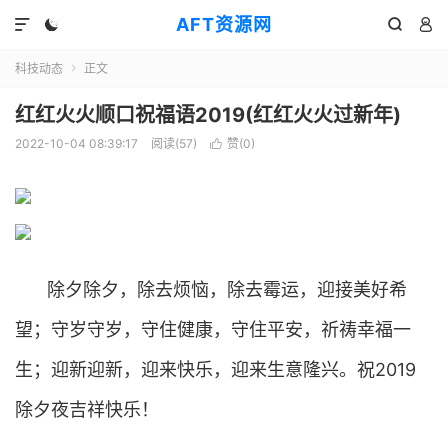
AFT资源网




科技动态
正文

红红火火顺口祝福语2019(红红火火过新年)
2022-10-04 08:39:17
阅读(
57
)
赞(
0
)

除夕除夕，除去烦恼，除去霉运，迎接美好希
望；守岁守岁，守住健康，守住平安，祈祷幸福一
生；迎新迎新，迎来快乐，迎来生意隆兴。祝2019
除夕夜吉祥快乐！