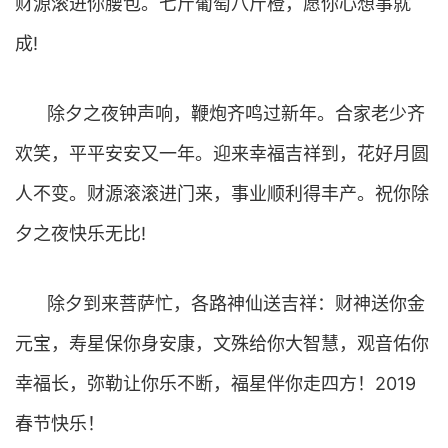
财源滚进你腰包。七斤葡萄八斤橙，愿你心想事就
成!
除夕之夜钟声响，鞭炮齐鸣过新年。合家老少齐
欢笑，平平安安又一年。迎来幸福吉祥到，花好月圆
人不变。财源滚滚进门来，事业顺利得丰产。祝你除
夕之夜快乐无比!
除夕到来菩萨忙，各路神仙送吉祥：财神送你金
元宝，寿星保你身安康，文殊给你大智慧，观音佑你
幸福长，弥勒让你乐不断，福星伴你走四方！2019
春节快乐！