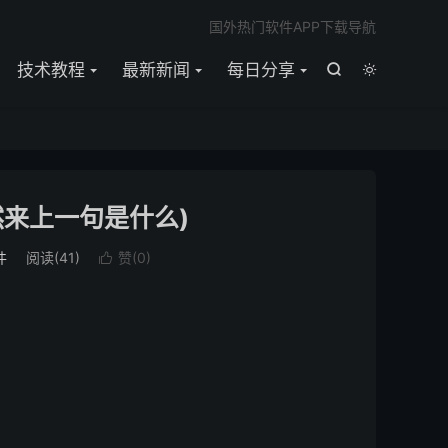

国外热门软件APP下载导航
技术教程
最新新闻
每日分享


然来上一句是什么)
件
阅读(
41
)
赞(
0
)
