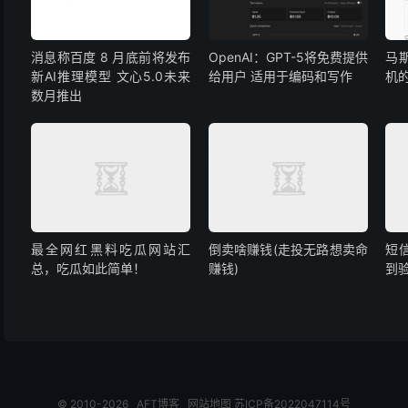
消息称百度 8 月底前将发布
OpenAI：GPT-5将免费提供
马
新AI推理模型 文心5.0未来
给用户 适用于编码和写作
机
数月推出
最全网红黑料吃瓜网站汇
倒卖啥赚钱(走投无路想卖命
短
总，吃瓜如此简单！
赚钱)
到
© 2010-2026
AFT博客
网站地图
苏ICP备2022047114号