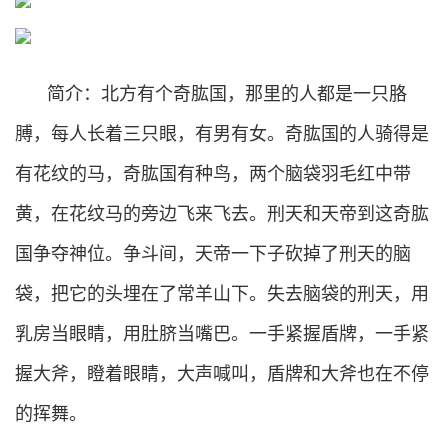
简介：北方有个奇肱国，那里的人都是一只胳
膊，每人长着三只眼，有男有女。奇肱国的人骑得是
有花纹的马，奇肱国有种鸟，两个脑袋羽毛红中带
黄，在花纹马的旁边飞来飞去。刑天和天帝到这奇肱
国争夺神位。争斗间，天帝一下子砍掉了刑天的脑
袋，把它的头埋在了常羊山下。失去脑袋的刑天，用
乳房当眼睛，用肚脐当嘴巴。一手紧握盾牌，一手紧
握大斧，瞪着眼睛，大声喊叫，盾牌和大斧也在不停
的挥舞。