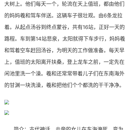
大树上。他们每天一个，轮流在天上值班，都由他们
的妈妈羲和驾车伴送。这辆车子很壮观。由6条龙拉
着。从起点汤谷到终点蒙谷，共有16站，正好一天的
路程。车到第14站悲泉，太阳就得下车步行，妈妈羲
和驾着空车赶回汤谷，为明天的工作做准备。每天早
上，值班的太阳离开扶桑，登上龙车之前，一定先在
闲池里洗一个澡。羲和还常常带着儿子们在东南海外
的甘渊一块洗澡，羲和把他们个个都洗的干干净净。
简介：古代神话，炎帝的女儿在东海淹死，变为