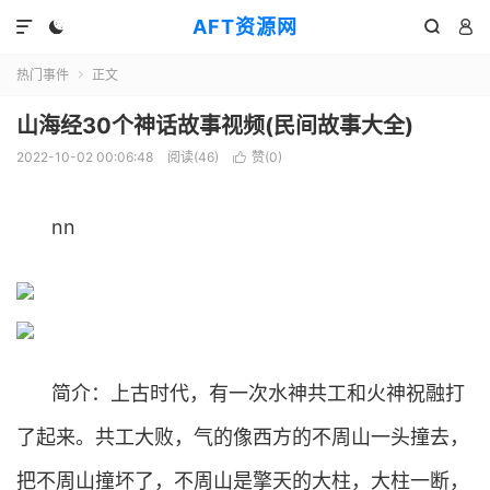
AFT资源网




热门事件
正文

山海经30个神话故事视频(民间故事大全)
2022-10-02 00:06:48
阅读(
46
)
赞(
0
)

nn
简介：上古时代，有一次水神共工和火神祝融打
了起来。共工大败，气的像西方的不周山一头撞去，
把不周山撞坏了，不周山是擎天的大柱，大柱一断，