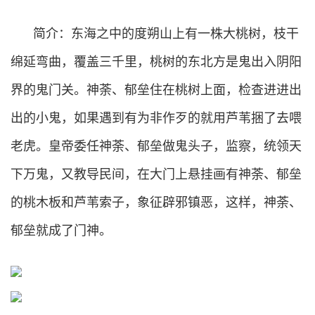
简介：东海之中的度朔山上有一株大桃树，枝干
绵延弯曲，覆盖三千里，桃树的东北方是鬼出入阴阳
界的鬼门关。神荼、郁垒住在桃树上面，检查进进出
出的小鬼，如果遇到有为非作歹的就用芦苇捆了去喂
老虎。皇帝委任神荼、郁垒做鬼头子，监察，统领天
下万鬼，又教导民间，在大门上悬挂画有神荼、郁垒
的桃木板和芦苇索子，象征辟邪镇恶，这样，神荼、
郁垒就成了门神。