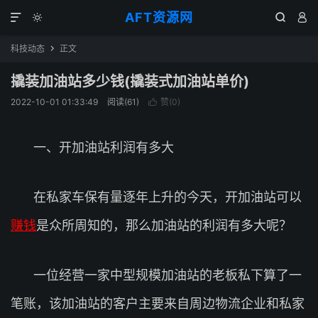
AFT资源网




科技动态
正文

撬装加油站多少钱(撬装式加油站单价)
2022-10-01 01:33:49
阅读(
61
)
赞(
0
)

一、开加油站利润有多大
在私家车保有量逐年上升的今天，开加油站可以
赚钱
是众所周知的，那么加油站的利润有多大呢？
一位经营一家中型规模加油站的老板私下算了一
笔账，该加油站的客户主要来自周边物流企业和私家