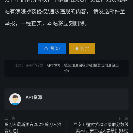
站有涉嫌抄袭侵权/违法违规的内容， 请发送邮件至
举报，一经查实，本站将立刻删除。
赞(
0
)
打赏


未经允许不得转载：
AFT博客
»
撬装加油站多少钱(撬装式加油站单
价)
AFT资源
上一篇
下一篇
赊刀人最新预言2021(赊刀人预
西安工程大学2021录取分数线
言汇总)
美术(西安工程大学最新排名)