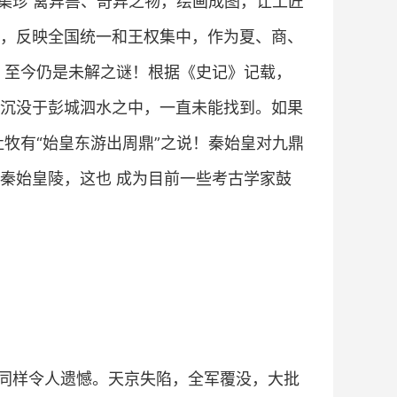
集珍 禽异兽、奇异之物，绘画成图，让工匠
，反映全国统一和王权集中，作为夏、商、
？至今仍是未解之谜！根据《史记》记载，
沉没于彭城泗水之中，一直未能找到。如果
牧有“始皇东游出周鼎”之说！秦始皇对九鼎
秦始皇陵，这也 成为目前一些考古学家鼓
同样令人遗憾。天京失陷，全军覆没，大批