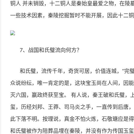
铜人 并未销毁，十二铜人是秦始皇最爱之物，在陵
一些技术因素，秦陵挖掘暂时不能开展，因此十二铜
7、战国和氏璧流向何方？
和氏璧，流传千年，奇货可居，价值连城，“完璧
众说纷纭，唯一肯定的是，这块宝玉尚在人间，因能
灭六国，嬴政终获至宝。 有人说，秦王破和氏璧，上
玺，历经刘邦、王莽、司马炎之手，一直传到后唐，
此下落不明。按理说，真金不怕火炼，石敬瑭应是得
和氏璧被作为陪葬品埋在秦陵，并没有作为传国玉玺