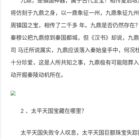
九鼎，是镇国神器，属于古代至宝！相传夏启收
将仿刻于九鼎之身，以一鼎象征一州，九鼎象征九州
周镇国之宝，相传了二千多 年。九鼎是否仍然存在
秦穆公把九鼎掠到秦国都城，但《汉书》却说，九鼎
司 马迁所说属实，九鼎应该落入秦始皇手中，何况杜
十分珍爱，这是人所共知之事，九鼎极有可能陪葬入
动开掘秦陵动机所在。
2 、太平天国宝藏在哪里？
太平天国失败令人叹息，太平天国巨额珠宝失踪