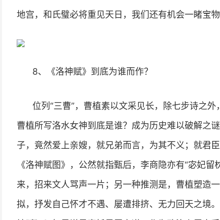
地宫，和氏璧必将重见天日，我们还有机会一睹宝物
8、《洛神赋》到底为谁而作？
位列“三曹”，曹植素以文采见长，除七步诗之外
曹植所写洛水女神到底是谁？成为历史难以破解之谜
子，竟然爱上亲嫂，就兄弟而言，为其不义；就君臣
《洛神赋图》，公然就指甄后，李商隐亦有“宓妃留
来，招来文人骂声一片；另一种推测是，曹植塑造一
拟，抒发自己怀才不遇、屡遭排挤、无力回天之境。