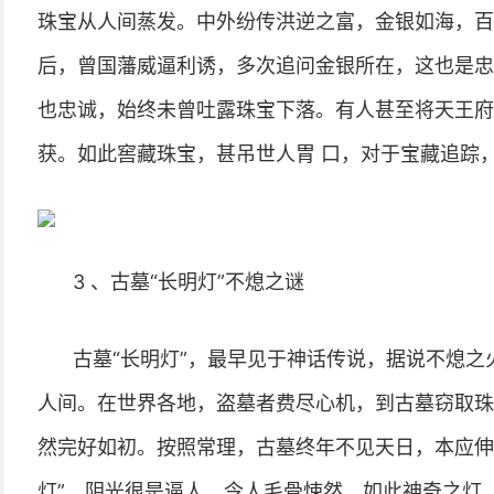
珠宝从人间蒸发。中外纷传洪逆之富，金银如海，百
后，曾国藩威逼利诱，多次追问金银所在，这也是忠
也忠诚，始终未曾吐露珠宝下落。有人甚至将天王府
获。如此窖藏珠宝，甚吊世人胃 口，对于宝藏追踪
3 、古墓“长明灯”不熄之谜
古墓“长明灯”，最早见于神话传说，据说不熄之
人间。在世界各地，盗墓者费尽心机，到古墓窃取珠
然完好如初。按照常理，古墓终年不见天日，本应伸
灯”，阴光很是逼人，令人毛骨悚然。如此神奇之灯