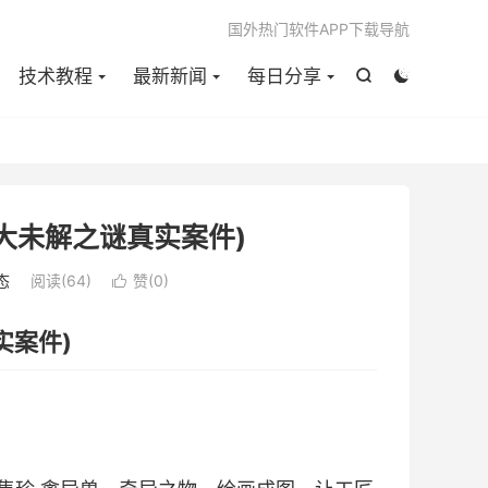

国外热门软件APP下载导航
技术教程
最新新闻
每日分享


大未解之谜真实案件)
态
阅读(
64
)
赞(
0
)

实案件)