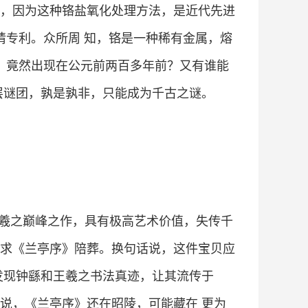
，因为这种铬盐氧化处理方法，是近代先进
申请专利。众所周 知，铬是一种稀有金属，熔
明，竟然出现在公元前两百多年前？又有谁能
层谜团，孰是孰非，只能成为千古之谜。
王羲之巅峰之作，具有极高艺术价值，失传千
求《兰亭序》陪葬。换句话说，这件宝贝应
发现钟繇和王羲之书法真迹，让其流传于
说，《兰亭序》还在昭陵，可能藏在 更为