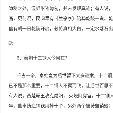
隐秘之处，温韬形迹匆匆，并未发现真迹；有人说，
画，更何况，民间早有《兰亭序》陪葬乾陵一说。乾
信有朝一日乾陵开启，必将真相大白，一定水落石出
6、秦朝十二铜人今何在？
千古一帝，秦始皇为后世留下太多谜案，十二铜
已不是那么重要，十二铜人不翼而飞，让后世百思不
有人说，西楚霸王攻克咸阳， 火烧阿房宫，十二铜
年，董卓铸造铜钱用掉十个，另外两个被苻坚销毁；