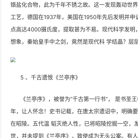
铬盐化合物，此为千年不锈之故。这一发现轰动世界
工艺，德国在1937年，美国在1950年先后发明并
点高达4000摄氏度，提取甚为不易。现代科学发
想象，秦始皇手中之剑，竟然是现代科 学结晶？层
5 、千古遗恨《兰亭序》
《兰亭序》，被誉为“千古第一行书”， 是书圣
年，让人怀念！史书记载，在唐太宗遗诏中，明确要
在昭陵。五代温 韬灭绝人性，已将昭陵挖掘一空，
世，并未提到《兰亭序》，致使成为无头公案。有人