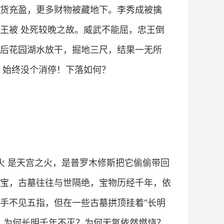
货充盈，更多财物被藏地下。李秀成被擒
王被 处死较晚之故。威武不能屈，忠王倒
后花园湖水放干，掘地三尺，结果一无所
，始终没个消停！下落如何？
火 是天宫之火，是普罗木修斯把它偷偷带回
宝，古墓往往与世隔绝，宝物历经千年，依
手不见五指，但在一些古墓拱顶挂着“长明
，为何长明千年不灭？为何无氧依然燃烧？