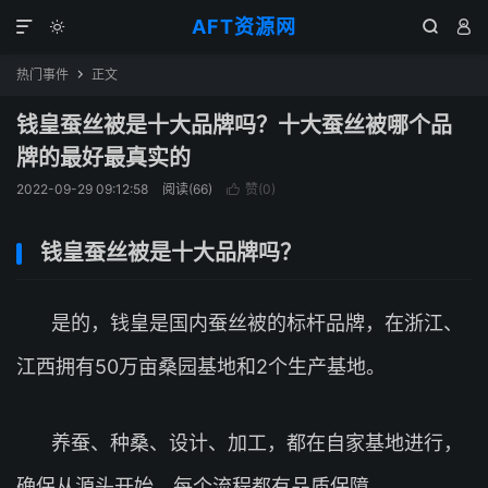
AFT资源网




热门事件
正文

钱皇蚕丝被是十大品牌吗？十大蚕丝被哪个品
牌的最好最真实的
2022-09-29 09:12:58
阅读(
66
)
赞(
0
)

钱皇蚕丝被是十大品牌吗？
是的，钱皇是国内蚕丝被的标杆品牌，在浙江、
江西拥有50万亩桑园基地和2个生产基地。
养蚕、种桑、设计、加工，都在自家基地进行，
确保从源头开始，每个流程都有品质保障。