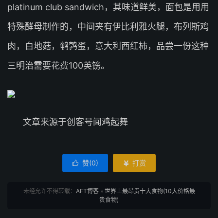
platinum club sandwich，其味道鲜美，面包是用用
特殊酵母制作的，中间夹有伊比利雅火腿，布列斯鸡
肉，白地菇，鹌鹑蛋，意大利西红杮，品尝一份这种
三明治需要花费100英镑。
文章来源于创客号闻鸡起舞
赞(
0
)
打赏


未经允许不得转载：
AFT博客
»
世界上最昂贵十大食物(10大价格最
贵食物)