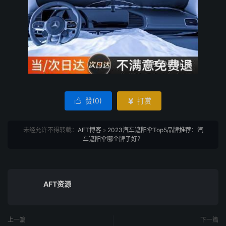
赞(
0
)
打赏


未经允许不得转载：
AFT博客
»
2023汽车遮阳伞Top5品牌推荐：汽
车遮阳伞哪个牌子好？
AFT资源
上一篇
下一篇