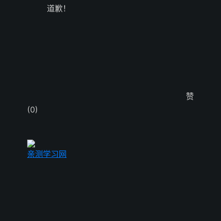
道歉！
赞
(0)
亲测学习网