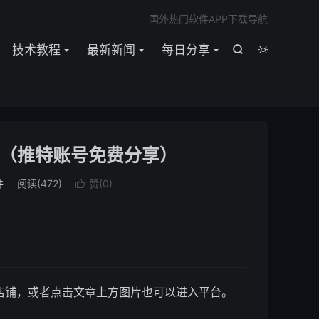

国外热门软件APP下载导航
技术教程
最新新闻
每日分享


推（推特账号免费分享）
件
阅读(
472
)
赞(
0
)

店铺，或者点击文章上方图片也可以进入平台。