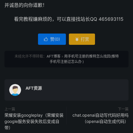
并诚恳的向你道歉！
看完教程嫌麻烦的，可以直接找站长QQ 465693115
赞(
0
)
打赏


未经允许不得转载：
AFT博客
»
用手机号注册的推特怎么找回(推特
手机号注册过怎么办 )
AFT资源
上一篇
下一篇
荣耀安装googleplay（荣耀安装
chat.openai自动写代码好用吗
google服务安装失败后变成自
（openai自动生成代码）
带）