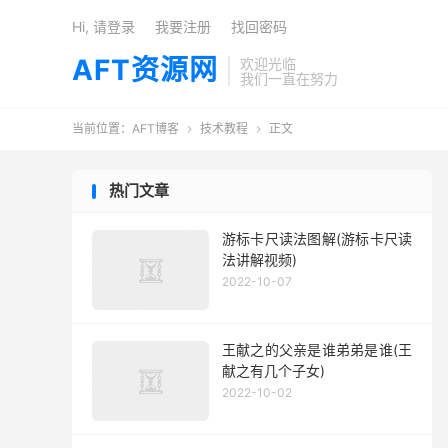
Hi, 请登录
我要注册
找回密码
AFT资源网
欢迎光临
我们一直在努力
当前位置：
AFT博客
技术教程
正文


热门文章
游标卡尺读法图解(游标卡尺读
法讲解视频)
2022-10-07
王献之的父亲是谁弟弟是谁(王
献之有几个子女)
2022-10-02