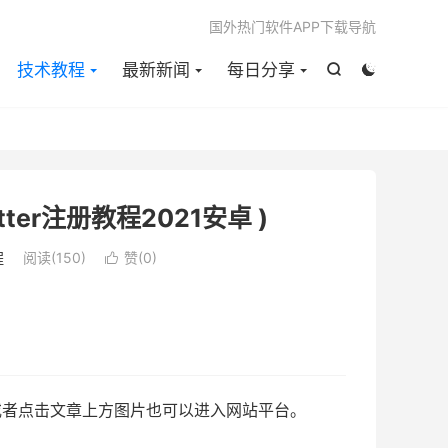

国外热门软件APP下载导航
技术教程
最新新闻
每日分享


tter注册教程2021安卓 )
程
阅读(
150
)
赞(
0
)

或者点击文章上方图片也可以进入网站平台。